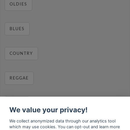
OLDIES
BLUES
COUNTRY
REGGAE
RELAX
We value your privacy!
We collect anonymized data through our analytics tool
which may use cookies. You can opt-out and learn more
MUSIC