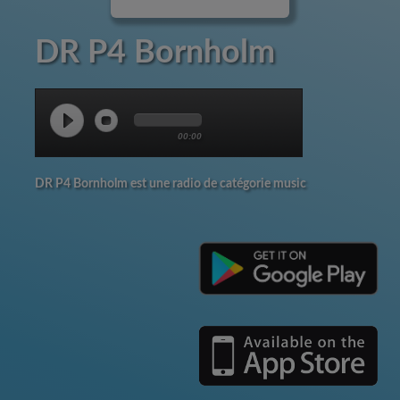
DR P4 Bornholm
00:00
DR P4 Bornholm est une radio de catégorie music