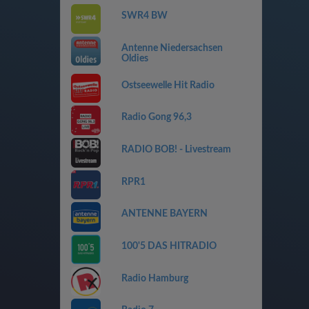
SWR4 BW
Antenne Niedersachsen
Oldies
Ostseewelle Hit Radio
Radio Gong 96,3
RADIO BOB! - Livestream
RPR1
ANTENNE BAYERN
100'5 DAS HITRADIO
Radio Hamburg