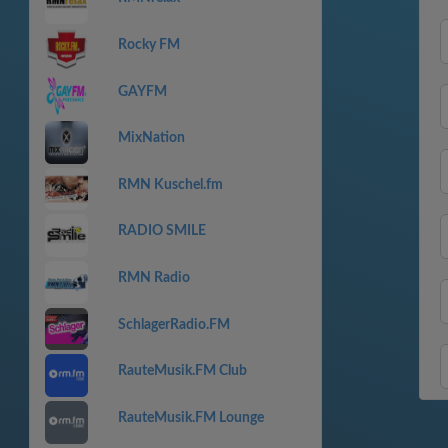
Rocky FM
GAYFM
MixNation
RMN Kuschel.fm
RADIO SMILE
RMN Radio
SchlagerRadio.FM
RauteMusik.FM Club
RauteMusik.FM Lounge