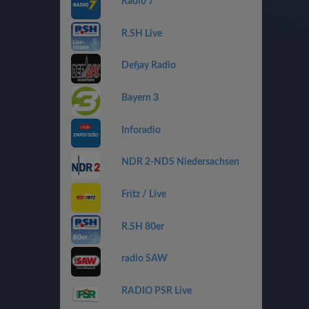
Radio 7
R.SH Live
Defjay Radio
Bayern 3
Inforadio
NDR 2-NDS Niedersachsen
Fritz / Live
R.SH 80er
radio SAW
RADIO PSR Live