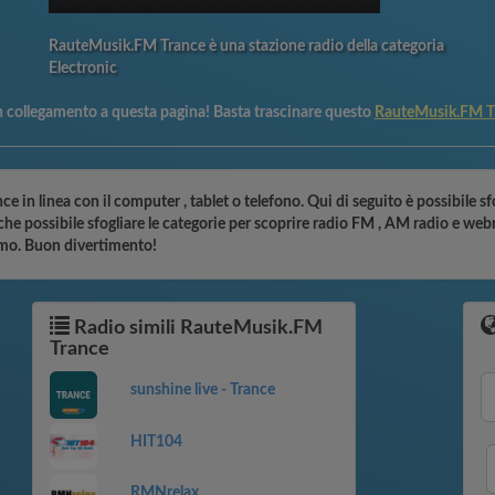
RauteMusik.FM Trance è una stazione radio della categoria
Electronic
n collegamento a questa pagina! Basta trascinare questo
RauteMusik.FM T
e in linea con il computer , tablet o telefono. Qui di seguito è possibile 
he possibile sfogliare le categorie per scoprire radio FM , AM radio e webr
nimo. Buon divertimento!
Radio simili RauteMusik.FM
Trance
sunshine live - Trance
HIT104
RMNrelax