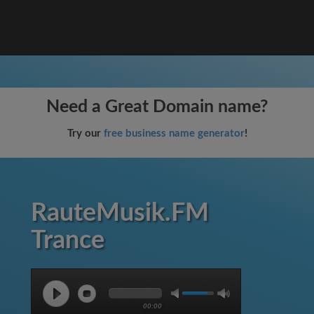
Need a Great Domain name?
Try our
free business name generator
!
RauteMusik.FM
Trance
00:00