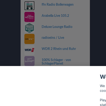
ffn Radio Bollerwagen
Arabella Live 105.2
Deluxe Lounge Radio
radioeins / Live
WDR 2 Rhein und Ruhr
100% Schlager - von
SchlagerPlanet
Country 108
We
SWR4 RP
We 
coo
sunshine live - 90er
Pla
sta