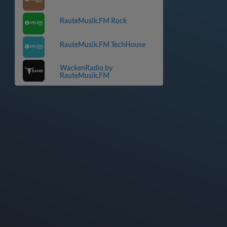
RauteMusik.FM Rock
RauteMusik.FM TechHouse
WackenRadio by
RauteMusik.FM