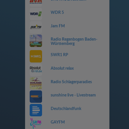
WDR 5
Jam FM
Radio Regenbogen Baden-
Württemberg
SWR1 RP
Absolut relax
Radio Schlagerparadies
sunshine live - Livestream
Deutschlandfunk
GAYFM