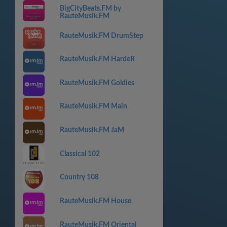
BigCityBeats.FM by
RauteMusik.FM
RauteMusik.FM DrumStep
RauteMusik.FM HardeR
RauteMusik.FM Goldies
RauteMusik.FM Main
RauteMusik.FM JaM
Classical 102
Country 108
RauteMusik.FM House
RauteMusik.FM Oriental