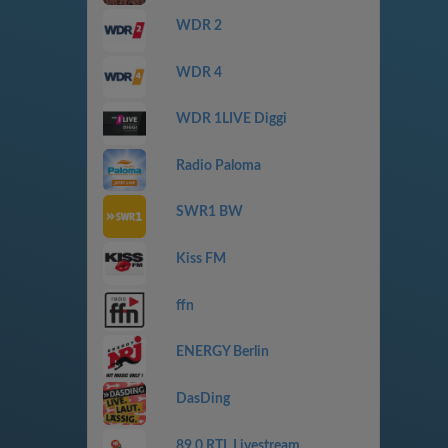
WDR 2
WDR 4
WDR 1LIVE Diggi
Radio Paloma
SWR1 BW
Kiss FM
ffn
ENERGY Berlin
DasDing
89.0 RTL Livestream