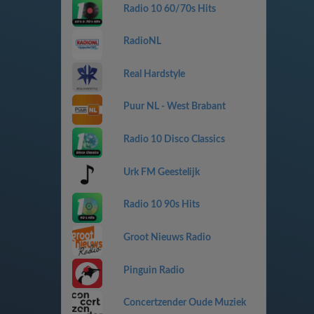
Radio 10 60/70s Hits
RadioNL
Real Hardstyle
Puur NL - West Brabant
Radio 10 Disco Classics
Urk FM Geestelijk
Radio 10 90s Hits
Groot Nieuws Radio
Pinguin Radio
Concertzender Oude Muziek