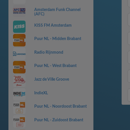
Amsterdam Funk Channel
(AFC)
KISS FM Amsterdam
Puur NL - Midden Brabant
Radio Rijnmond
Puur NL - West Brabant
Jazz de Ville Groove
IndieXL
Puur NL - Noordoost Brabant
Puur NL - Zuidoost Brabant