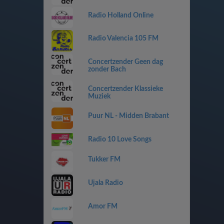
Radio Holland Online
Radio Valencia 105 FM
Concertzender Geen dag
zonder Bach
Concertzender Klassieke
Muziek
Puur NL - Midden Brabant
Radio 10 Love Songs
Tukker FM
Ujala Radio
Amor FM