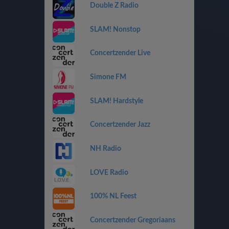
Double Z Radio
SLAM! Nonstop
Concertzender Live
Simone FM
SLAM! Hardstyle
Concertzender Jazz
NH Radio
LOVE Radio
100% NL Feest
Concertzender Gregoriaans