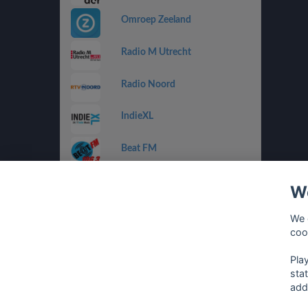
Omroep Zeeland
Radio M Utrecht
Radio Noord
IndieXL
Beat FM
Jamm FM
We
Jazz de Ville Groove
We 
coo
Omrop Fryslân Radio
Pla
sta
add