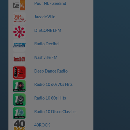
Puur NL - Zeeland
Jazz de Ville
DISCONET.FM
Radio Decibel
Nashville FM
Deep Dance Radio
Radio 10 60/70s Hits
Radio 10 80s Hits
Radio 10 Disco Classics
40ROCK