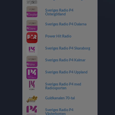
Sveriges Radio P4
Östergötland
Sveriges Radio P4 Dalarna
Power Hit Radio
Sveriges Radio P4 Skaraborg
Sveriges Radio P4 Kalmar
Sveriges Radio P4 Uppland
Sveriges Radio P4 med
Radiosporten
Guldkanalen 70-tal
Sveriges Radio P4
Västerbotten