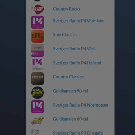
Country Rocks
Sveriges Radio P4 Värmland
Soul Classics
Sveriges Radio P4 Väst
Sveriges Radio P4 Halland
Country Classics
Guldkanalen 90-tal
Sveriges Radio P4 Norrbotten
Guldkanalen 60-tal
Sveriges Radio P3 Din gata