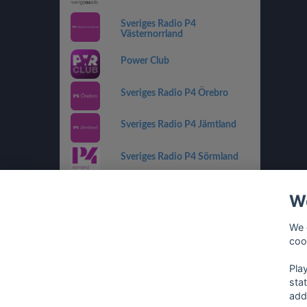
Sveriges Radio P4
Västernorrland
Power Club
Sveriges Radio P4 Örebro
Sveriges Radio P4 Jämtland
Sveriges Radio P4 Sörmland
Sveriges Radio P4 Kronoberg
We
Sveriges Radio P2 Musik
We 
coo
Sveriges Radio P4 Gävleborg
Pla
sta
add