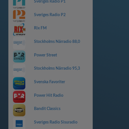
Sveriges Radio P1
Sveriges Radio P2
Rix FM
Stockholms Närradio 88,0
Power Street
Stockholms Närradio 95,3
Svenska Favoriter
Power Hit Radio
Bandit Classics
Sveriges Radio Sisuradio