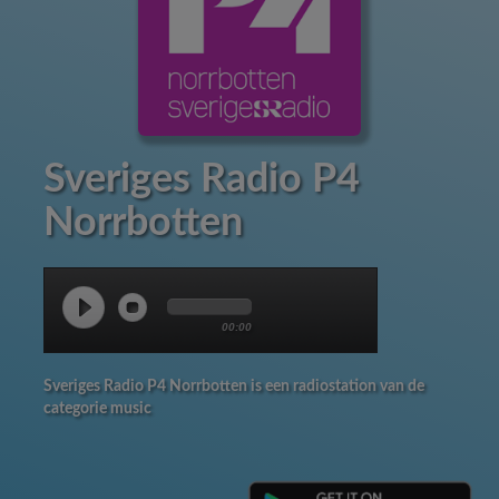
Sveriges Radio P4
Norrbotten
00:00
Sveriges Radio P4 Norrbotten is een radiostation van de
categorie music