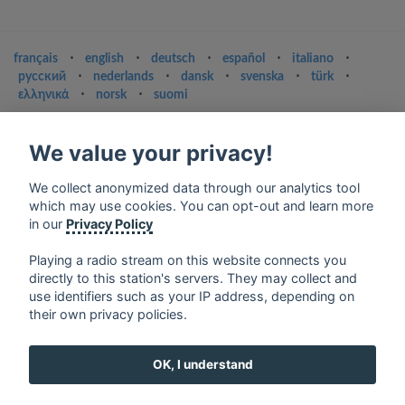
français
⋅
english
⋅
deutsch
⋅
español
⋅
italiano
⋅
русский
⋅
nederlands
⋅
dansk
⋅
svenska
⋅
türk
⋅
ελληνικά
⋅
norsk
⋅
suomi
Contact us: contact@my-radios.com
We value your privacy!
Terms of service
Privacy Policy
We collect anonymized data through our analytics tool
which may use cookies. You can opt-out and learn more
Google Play and the Google Play logo are trademarks of Google Inc.
in our
Privacy Policy
Playing a radio stream on this website connects you
directly to this station's servers. They may collect and
use identifiers such as your IP address, depending on
their own privacy policies.
OK, I understand