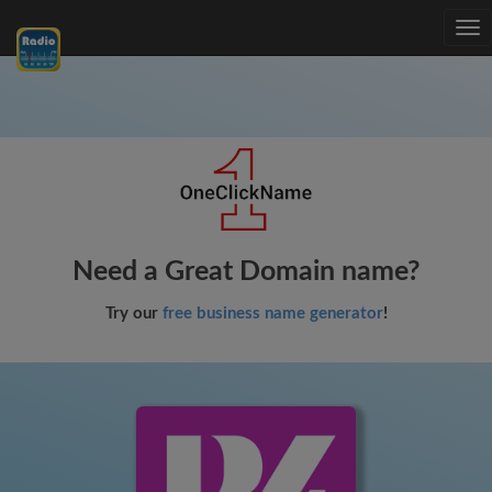
Tog
nav
Need a Great Domain name?
Try our
free business name generator
!