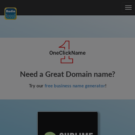
Tog
nav
Need a Great Domain name?
Try our
free business name generator
!