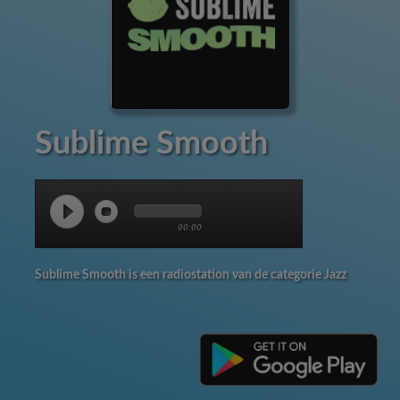
Sublime Smooth
00:00
Sublime Smooth is een radiostation van de categorie Jazz