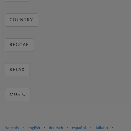
COUNTRY
REGGAE
RELAX
MUSIC
français
⋅
english
⋅
deutsch
⋅
español
⋅
italiano
⋅