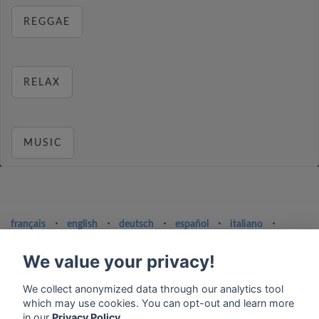
REGGAE
RELAX
MUSIC
français
⋅
english
⋅
deutsch
⋅
español
⋅
italiano
⋅
русский
⋅
nederlands
⋅
dansk
⋅
svenska
⋅
türk
⋅
ελληνικά
⋅
norsk
⋅
suomi
We value your privacy!
Contact us: contact@my-radios.com
We collect anonymized data through our analytics tool
Terms of service
which may use cookies. You can opt-out and learn more
in our
Privacy Policy