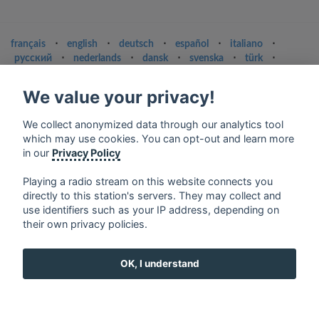
français
⋅
english
⋅
deutsch
⋅
español
⋅
italiano
⋅
русский
⋅
nederlands
⋅
dansk
⋅
svenska
⋅
türk
⋅
ελληνικά
⋅
norsk
⋅
suomi
We value your privacy!
Contact us: contact@my-radios.com
Terms of service
We collect anonymized data through our analytics tool
which may use cookies. You can opt-out and learn more
Privacy Policy
in our
Privacy Policy
Google Play and the Google Play logo are trademarks of Google Inc.
Playing a radio stream on this website connects you
directly to this station's servers. They may collect and
use identifiers such as your IP address, depending on
their own privacy policies.
OK, I understand