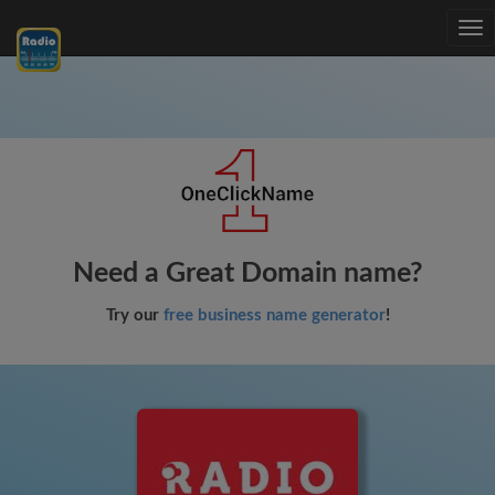
Tog
nav
Need a Great Domain name?
Try our
free business name generator
!