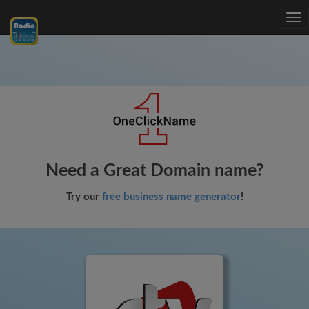
Tog
nav
Need a Great Domain name?
Try our
free business name generator
!