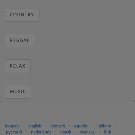
COUNTRY
REGGAE
RELAX
MUSIC
français
⋅
english
⋅
deutsch
⋅
español
⋅
italiano
⋅
русский
⋅
nederlands
⋅
dansk
⋅
svenska
⋅
türk
⋅