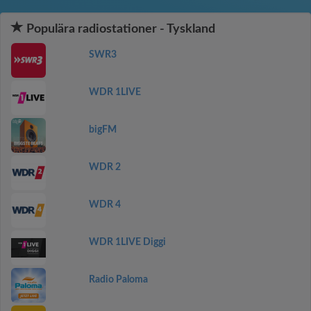
Populära radiostationer - Tyskland
SWR3
WDR 1LIVE
bigFM
WDR 2
WDR 4
WDR 1LIVE Diggi
Radio Paloma