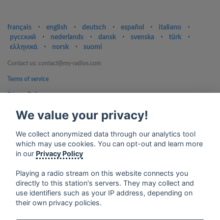
français
⋅
english
⋅
deutsch
⋅
español
⋅
italiano
⋅
русский
⋅
nederlands
⋅
dansk
⋅
svenska
⋅
türk
⋅
ελληνικά
⋅
norsk
⋅
suomi
Contact us: contact@my-radios.com
Terms of service
Privacy Policy
Google Play and the Google Play logo are trademarks of Google Inc.
We value your privacy!
We collect anonymized data through our analytics tool
which may use cookies. You can opt-out and learn more
in our
Privacy Policy
Playing a radio stream on this website connects you
directly to this station's servers. They may collect and
use identifiers such as your IP address, depending on
their own privacy policies.