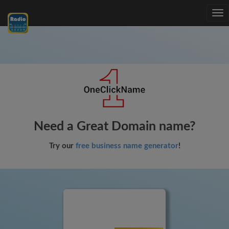
Tog
nav
Need a Great Domain name?
Try our
free business name generator
!