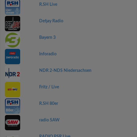
R.SH Live
Defjay Radio
Bayern 3
Inforadio
NDR 2-NDS Niedersachsen
Fritz / Live
R.SH 80er
radio SAW
RADIO PSR Live