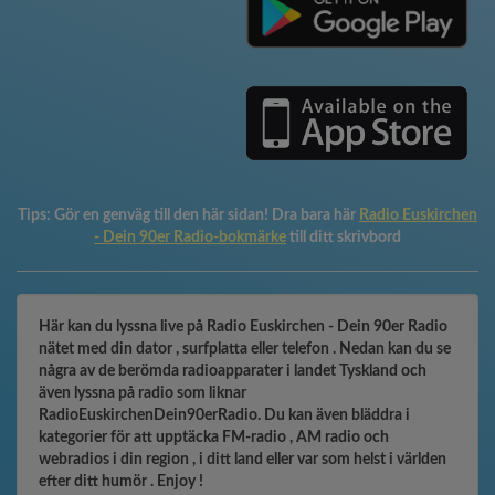
Tips:
Gör en genväg till den här sidan! Dra bara här
Radio Euskirchen
- Dein 90er Radio-bokmärke
till ditt skrivbord
Här kan du lyssna live på Radio Euskirchen - Dein 90er Radio
nätet med din dator , surfplatta eller telefon . Nedan kan du se
några av de berömda radioapparater i landet Tyskland och
även lyssna på radio som liknar
RadioEuskirchenDein90erRadio. Du kan även bläddra i
kategorier för att upptäcka FM-radio , AM radio och
webradios i din region , i ditt land eller var som helst i världen
efter ditt humör . Enjoy !