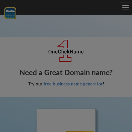
Tog
nav
Need a Great Domain name?
Try our
free business name generator
!