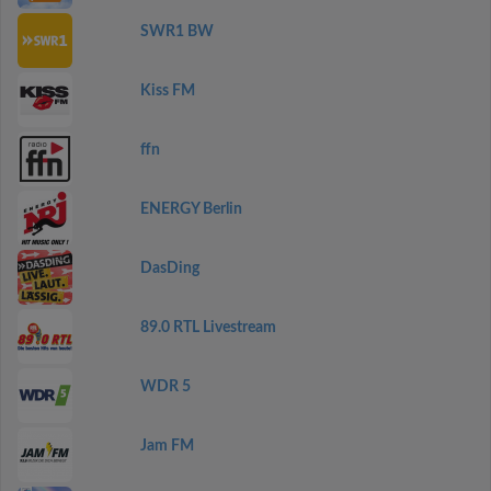
SWR1 BW
Kiss FM
ffn
ENERGY Berlin
DasDing
89.0 RTL Livestream
WDR 5
Jam FM