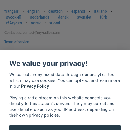
français
⋅
english
⋅
deutsch
⋅
español
⋅
italiano
⋅
русский
⋅
nederlands
⋅
dansk
⋅
svenska
⋅
türk
⋅
ελληνικά
⋅
norsk
⋅
suomi
Contact us: contact@my-radios.com
Terms of service
Privacy Policy
Google Play and the Google Play logo are trademarks of Google Inc.
We value your privacy!
We collect anonymized data through our analytics tool
which may use cookies. You can opt-out and learn more
in our
Privacy Policy
Playing a radio stream on this website connects you
directly to this station's servers. They may collect and
use identifiers such as your IP address, depending on
their own privacy policies.