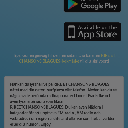
Tips:
Gör en genväg till den här sidan! Dra bara här
RIRE ET
CHANSONS BLAGUES-bokmärke
till ditt skrivbord
Här kan du lyssna live på RIRE ET CHANSONS BLAGUES
nätet med din dator , surfplatta eller telefon . Nedan kan du se
några av de berömda radioapparater i landet Frankrike och
även lyssna på radio som liknar
RIREETCHANSONSBLAGUES. Du kan även bläddra i
kategorier för att upptäcka FM-radio , AM radio och
webradios i din region , i ditt land eller var som helst i världen
efter ditt humör . Enjoy !