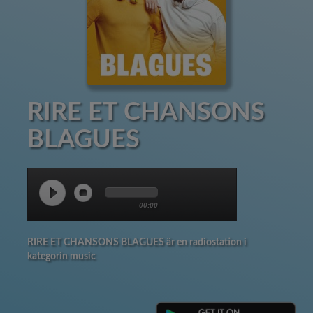
RIRE ET CHANSONS
BLAGUES
00:00
RIRE ET CHANSONS BLAGUES är en radiostation i
kategorin music