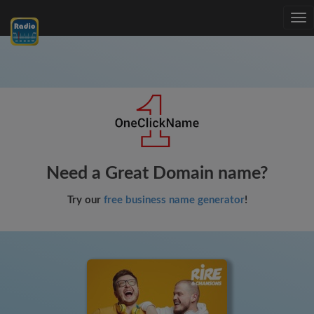
Tog
nav
Need a Great Domain name?
Try our
free business name generator
!