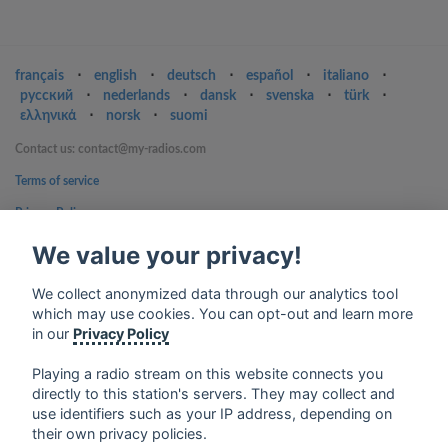
français
⋅
english
⋅
deutsch
⋅
español
⋅
italiano
⋅
русский
⋅
nederlands
⋅
dansk
⋅
svenska
⋅
türk
⋅
ελληνικά
⋅
norsk
⋅
suomi
Contact us: contact@my-radios.com
Terms of service
Privacy Policy
Google Play and the Google Play logo are trademarks of Google Inc.
We value your privacy!
We collect anonymized data through our analytics tool
which may use cookies. You can opt-out and learn more
in our
Privacy Policy
Playing a radio stream on this website connects you
directly to this station's servers. They may collect and
use identifiers such as your IP address, depending on
their own privacy policies.