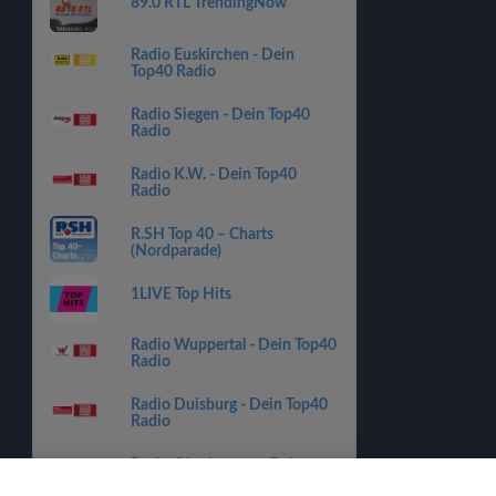
89.0 RTL TrendingNow
Radio Euskirchen - Dein
Top40 Radio
Radio Siegen - Dein Top40
Radio
Radio K.W. - Dein Top40
Radio
R.SH Top 40 – Charts
(Nordparade)
1LIVE Top Hits
Radio Wuppertal - Dein Top40
Radio
Radio Duisburg - Dein Top40
Radio
Radio Oberhausen - Dein
Top40 Radio