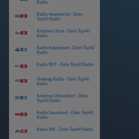
Radio
Radio Neandertal - Dein
Top40 Radio
Antenne Unna - Dein Top40
Radio
Radio Kiepenkerl - Dein Top40
Radio
Radio RST - Dein Top40 Radio
Hellweg Radio - Dein Top40
Radio
Antenne Düsseldorf - Dein
Top40 Radio
Radio Sauerland - Dein Top40
Radio
Radio MK - Dein Top40 Radio