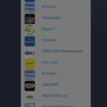
R.SH Live
Defjay Radio
Bayern 3
Inforadio
NDR 2-NDS Niedersachsen
Fritz / Live
R.SH 80er
radio SAW
RADIO PSR Live