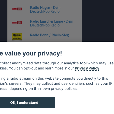
Radio Hagen - Dein
DeutschPop Radio
Radio Emscher Lippe - Dein
DeutschPop Radio
Radio Bonn / Rhein-Sieg
Radio Bonn / Rhein-Sieg -
Dein Weihnachts Radio
 value your privacy!
RPR1. Deutschpop
collect anonymized data through our analytics tool which may use
kies. You can opt-out and learn more in our
Privacy Policy
Antenne AC DeutschPop
ying a radio stream on this website connects you directly to this
tion's servers. They may collect and use identifiers such as your IP
ress, depending on their own privacy policies.
no
⋅
русский
⋅
nederlands
⋅
dansk
⋅
svenska
⋅
türk
⋅
ελλη
OK, I understand