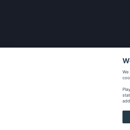
We
We 
coo
Pla
sta
add
français
⋅
english
⋅
deutsch
⋅
español
⋅
italia
Contact us: contact@my-radios.com