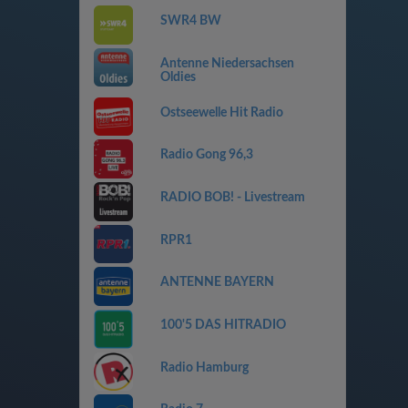
SWR4 BW
Antenne Niedersachsen
Oldies
Ostseewelle Hit Radio
Radio Gong 96,3
RADIO BOB! - Livestream
RPR1
ANTENNE BAYERN
100'5 DAS HITRADIO
Radio Hamburg