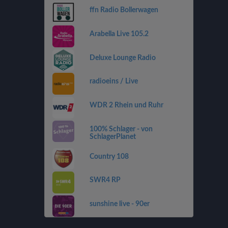
ffn Radio Bollerwagen
Arabella Live 105.2
Deluxe Lounge Radio
radioeins / Live
WDR 2 Rhein und Ruhr
100% Schlager - von
SchlagerPlanet
Country 108
SWR4 RP
sunshine live - 90er