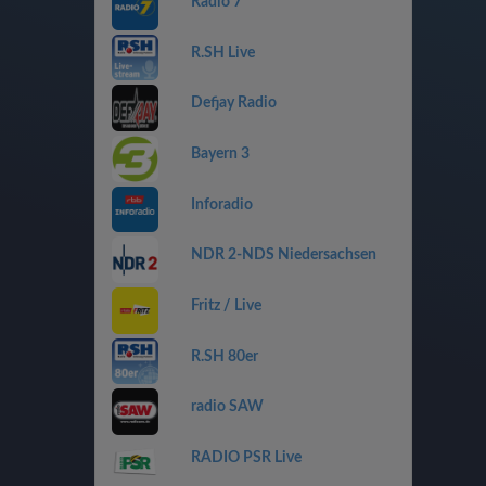
Radio 7
R.SH Live
Defjay Radio
Bayern 3
Inforadio
NDR 2-NDS Niedersachsen
Fritz / Live
R.SH 80er
radio SAW
RADIO PSR Live