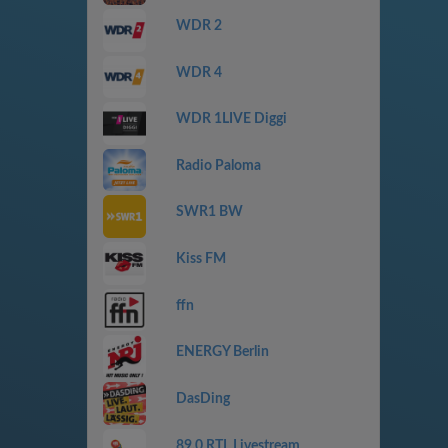
WDR 2
WDR 4
WDR 1LIVE Diggi
Radio Paloma
SWR1 BW
Kiss FM
ffn
ENERGY Berlin
DasDing
89.0 RTL Livestream