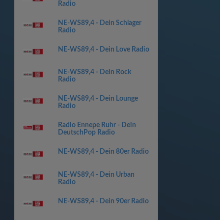
Radio
NE-WS89,4 - Dein Schlager
Radio
NE-WS89,4 - Dein Love Radio
NE-WS89,4 - Dein Rock
Radio
NE-WS89,4 - Dein Lounge
Radio
Radio Ennepe Ruhr - Dein
DeutschPop Radio
NE-WS89,4 - Dein 80er Radio
NE-WS89,4 - Dein Urban
Radio
NE-WS89,4 - Dein 90er Radio