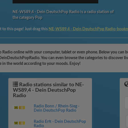
NE-WS89,4 - Dein DeutschPop Radio is a radio station of
the category Pop
 to this page! Just drag this
NE-WS89,4 - Dein DeutschPop Radio-book
 Radio online with your computer, tablet or even phone. Below you can 
4DeinDeutschPopRadio. You can even browse the categories to discover liv
e in the world according to your moods. Enjoy!
Radio stations similar to NE-
WS89,4 - Dein DeutschPop
Radio
Radio Bonn / Rhein-Sieg -
Dein DeutschPop Radio
Radio Erft - Dein DeutschPop
Radio