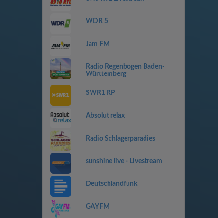
WDR 5
Jam FM
Radio Regenbogen Baden-
Württemberg
SWR1 RP
Absolut relax
Radio Schlagerparadies
sunshine live - Livestream
Deutschlandfunk
GAYFM