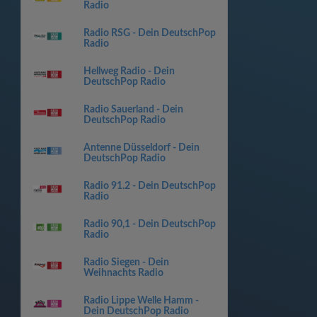
Radio
Radio RSG - Dein DeutschPop
Radio
Hellweg Radio - Dein
DeutschPop Radio
Radio Sauerland - Dein
DeutschPop Radio
Antenne Düsseldorf - Dein
DeutschPop Radio
Radio 91.2 - Dein DeutschPop
Radio
Radio 90,1 - Dein DeutschPop
Radio
Radio Siegen - Dein
Weihnachts Radio
Radio Lippe Welle Hamm -
Dein DeutschPop Radio