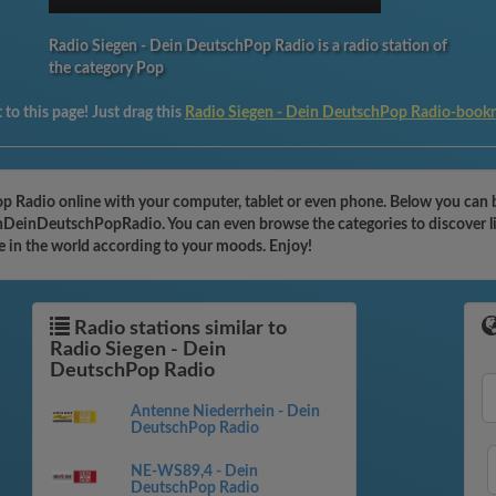
Radio Siegen - Dein DeutschPop Radio is a radio station of
the category Pop
to this page! Just drag this
Radio Siegen - Dein DeutschPop Radio-book
op Radio online with your computer, tablet or even phone. Below you can
egenDeinDeutschPopRadio. You can even browse the categories to discover l
e in the world according to your moods. Enjoy!
Radio stations similar to
Radio Siegen - Dein
DeutschPop Radio
Antenne Niederrhein - Dein
DeutschPop Radio
NE-WS89,4 - Dein
DeutschPop Radio