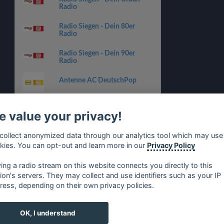
Radio
Radio Siegen - Dein 80er
Radio
Radio Siegen - Dein 90er
Radio
Antenne AC DeutschPop
RPR1. Deutschpop
 value your privacy!
Radio Regenbogen Deutsch
Pop
collect anonymized data through our analytics tool which may use
kies. You can opt-out and learn more in our
Privacy Policy
FFH JUST PARTY
ying a radio stream on this website connects you directly to this
tion's servers. They may collect and use identifiers such as your IP
ress, depending on their own privacy policies.
no
⋅
русский
⋅
nederlands
⋅
dansk
⋅
svenska
⋅
türk
⋅
ελλη
OK, I understand