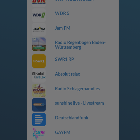
WDR 5
Jam FM
Radio Regenbogen Baden-
Württemberg
SWR1 RP
Absolut relax
Radio Schlagerparadies
sunshine live - Livestream
Deutschlandfunk
GAYFM