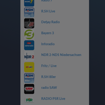
Radio 7
R.SH Live
Defjay Radio
Bayern 3
Inforadio
NDR 2-NDS Niedersachsen
Fritz / Live
R.SH 80er
radio SAW
RADIO PSR Live