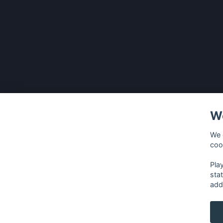
We
We 
coo
Pla
sta
add
français
⋅
english
⋅
deutsch
⋅
español
⋅
italia