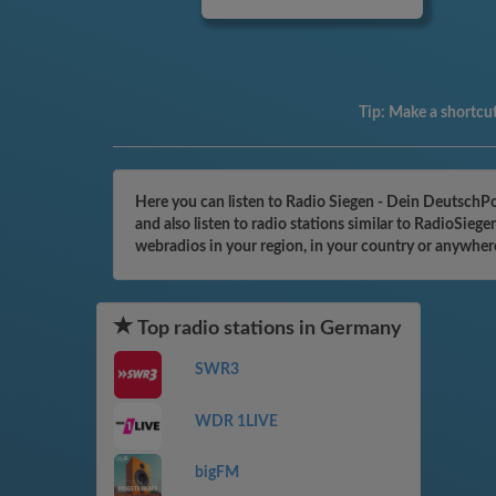
Tip:
Make a shortcut 
Here you can listen to Radio Siegen - Dein DeutschP
and also listen to radio stations similar to RadioSi
webradios in your region, in your country or anywher
Top radio stations in Germany
SWR3
WDR 1LIVE
bigFM