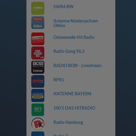
SWR4 BW
Antenne Niedersachsen
Oldies
Ostseewelle Hit Radio
Radio Gong 96,3
RADIO BOB! - Livestream
RPR1
ANTENNE BAYERN
100'5 DAS HITRADIO
Radio Hamburg