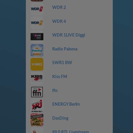
WDR 2
WDR 4
WDR 1LIVE Diggi
Radio Paloma
SWR1 BW
Kiss FM
ffn
ENERGY Berlin
DasDing
89.0 RTL Livestream