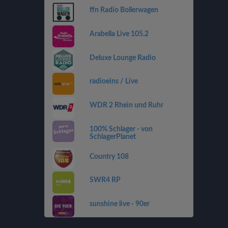
ffn Radio Bollerwagen
Arabella Live 105.2
Deluxe Lounge Radio
radioeins / Live
WDR 2 Rhein und Ruhr
100% Schlager - von
SchlagerPlanet
Country 108
SWR4 RP
sunshine live - 90er