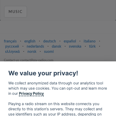
MUSIC
français
⋅
english
⋅
deutsch
⋅
español
⋅
italiano
⋅
русский
⋅
nederlands
⋅
dansk
⋅
svenska
⋅
türk
⋅
ελληνικά
⋅
norsk
⋅
suomi
Contact us: contact@my-radios.com
Terms of service
We value your privacy!
Privacy Policy
We collect anonymized data through our analytics tool
Google Play and the Google Play logo are trademarks of Google Inc.
which may use cookies. You can opt-out and learn more
in our
Privacy Policy
Playing a radio stream on this website connects you
directly to this station's servers. They may collect and
use identifiers such as your IP address, depending on