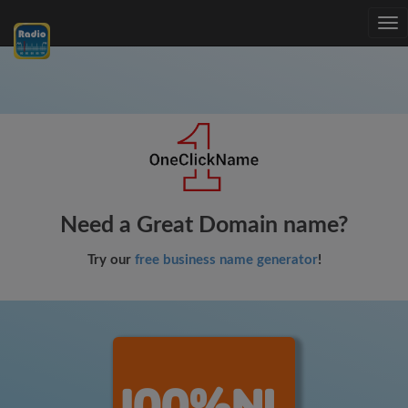
Tog
nav
Need a Great Domain name?
Try our
free business name generator
!