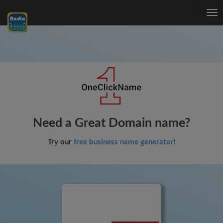
Tog
nav
Need a Great Domain name?
Try our
free business name generator
!