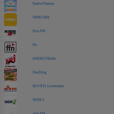
Radio Paloma
SWR1 BW
Kiss FM
ffn
ENERGY Berlin
DasDing
89.0 RTL Livestream
WDR 5
Jam FM