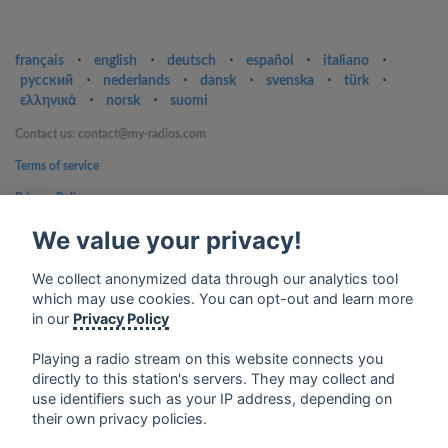
français
⋅
english
⋅
deutsch
⋅
español
⋅
italiano
⋅
русский
⋅
nederlands
⋅
dansk
⋅
svenska
⋅
türk
⋅
ελληνικά
⋅
norsk
⋅
suomi
Contact us: contact@my-radios.com
Terms of service
Privacy Policy
Google Play and the Google Play logo are trademarks of Google Inc.
We value your privacy!
We collect anonymized data through our analytics tool
which may use cookies. You can opt-out and learn more
in our
Privacy Policy
Playing a radio stream on this website connects you
directly to this station's servers. They may collect and
use identifiers such as your IP address, depending on
their own privacy policies.