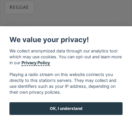
REGGAE
RELAX
We value your privacy!
We collect anonymized data through our analytics tool
which may use cookies. You can opt-out and learn more
MUSIC
in our
Privacy Policy
Playing a radio stream on this website connects you
directly to this station's servers. They may collect and
use identifiers such as your IP address, depending on
français
⋅
english
⋅
deutsch
⋅
español
⋅
italiano
⋅
their own privacy policies.
русский
⋅
nederlands
⋅
dansk
⋅
svenska
⋅
türk
⋅
ελληνικά
⋅
norsk
⋅
suomi
OK, I understand
Contact us: contact@my-radios.com
Terms of service
Privacy Policy