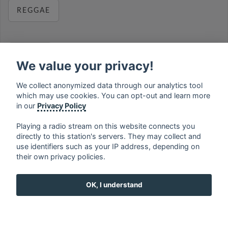
REGGAE
RELAX
We value your privacy!
We collect anonymized data through our analytics tool
which may use cookies. You can opt-out and learn more
MUSIC
in our
Privacy Policy
Playing a radio stream on this website connects you
directly to this station's servers. They may collect and
use identifiers such as your IP address, depending on
français
⋅
english
⋅
deutsch
⋅
español
⋅
italiano
⋅
their own privacy policies.
русский
⋅
nederlands
⋅
dansk
⋅
svenska
⋅
türk
⋅
ελληνικά
⋅
norsk
⋅
suomi
OK, I understand
Contact us: contact@my-radios.com
Terms of service
Privacy Policy