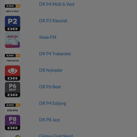
DR P4 Midt & Vest
DR P2 Klassisk
Skala FM
DR P4 Trekanten
DR Nyheder
DR P6 Beat
DR P4 Esbjerg
DR P8 Jazz
Globus Guld Nord