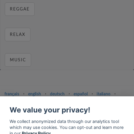
REGGAE
RELAX
MUSIC
français
⋅
english
⋅
deutsch
⋅
español
⋅
italiano
⋅
русский
⋅
nederlands
⋅
dansk
⋅
svenska
⋅
türk
⋅
ελληνικά
⋅
norsk
⋅
suomi
We value your privacy!
Contact us: contact@my-radios.com
We collect anonymized data through our analytics tool
Terms of service
which may use cookies. You can opt-out and learn more
in our
Privacy Policy