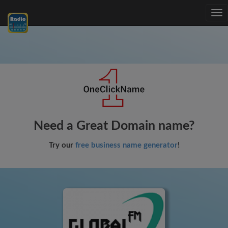
Tog
nav
Need a Great Domain name?
Try our
free business name generator
!