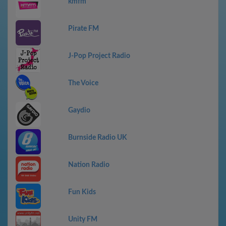
kmfm
Pirate FM
J-Pop Project Radio
The Voice
Gaydio
Burnside Radio UK
Nation Radio
Fun Kids
Unity FM