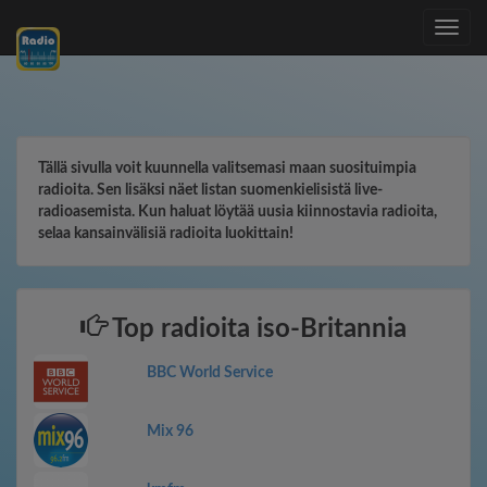
Toggle
navig
Tällä sivulla voit kuunnella valitsemasi maan suosituimpia
radioita. Sen lisäksi näet listan suomenkielisistä live-
radioasemista. Kun haluat löytää uusia kiinnostavia radioita,
selaa kansainvälisiä radioita luokittain!
Top radioita iso-Britannia
BBC World Service
Mix 96