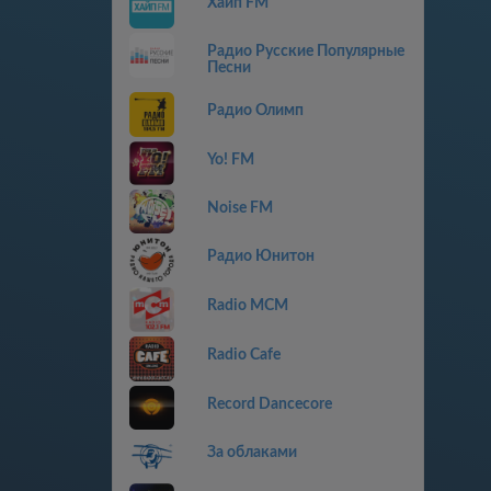
Хайп FM
Радио Русские Популярные
Песни
Радио Олимп
Yo! FM
Noise FM
Радио Юнитон
Radio MCM
Radio Cafe
Record Dancecore
За облаками