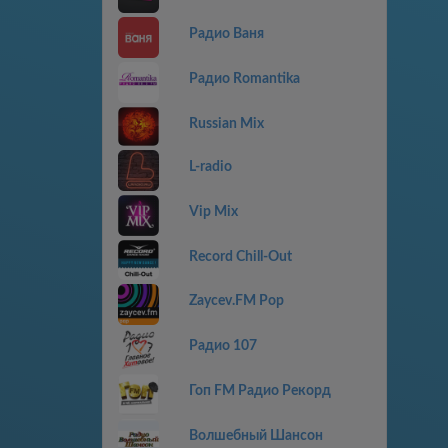
Радио Ваня
Радио Romantika
Russian Mix
L-radio
Vip Mix
Record Chill-Out
Zaycev.FM Pop
Радио 107
Гоп FM Радио Рекорд
Волшебный Шансон