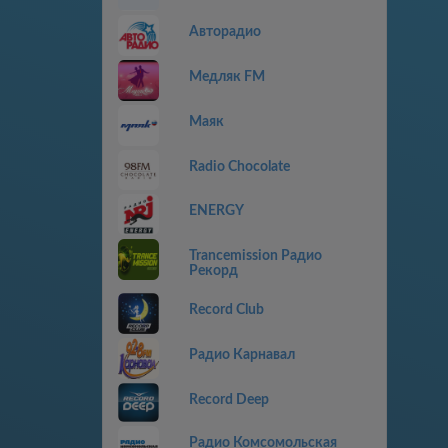
Авторадио
Медляк FM
Маяк
Radio Chocolate
ENERGY
Trancemission Радио
Рекорд
Record Club
Радио Карнавал
Record Deep
Радио Комсомольская