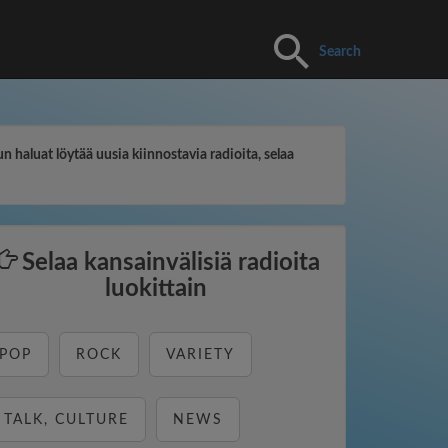
Search
un haluat löytää uusia kiinnostavia radioita, selaa
Selaa kansainvälisiä radioita
luokittain
POP
ROCK
VARIETY
TALK, CULTURE
NEWS