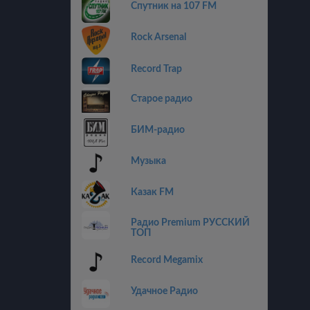
Спутник на 107 FM
Rock Arsenal
Record Trap
Старое радио
БИМ-радио
Музыка
Казак FM
Радио Premium РУССКИЙ
ТОП
Record Megamix
Удачное Радио