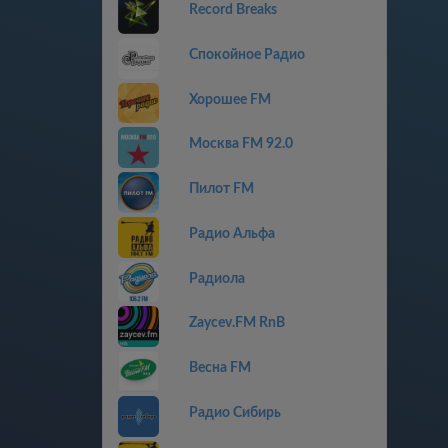
Record Breaks
Спокойное Радио
Хорошее FM
Москва FM 92.0
Пилот FM
Радио Альфа
Радиола
Zaycev.FM RnB
Весна FM
Радио Сибирь