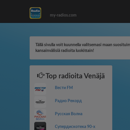
my-radios.com
Tällä sivulla voit kuunnella valitsemasi maan suosituim
kansainvälisiä radioita luokittain!
Top radioita Venäjä
Вести FM
Радио Рекорд
Русская Волна
Супердискотека 90-х