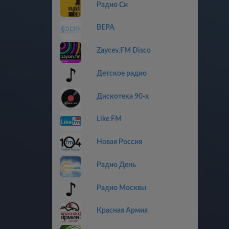
Радио Си
ВЕРА
Zaycev.FM Disco
Детское радио
Дискотекa 90-x
Like FM
Новая Россия
Радио День
Радио Москвы
Красная Армия