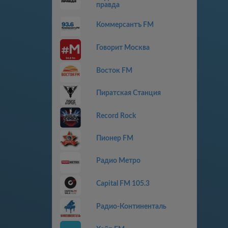
правда
Коммерсантъ FM
Говорит Москва
Восток FM
Пиратская Станция
Record Rock
Пионер FM
Радио Метро
Capital FM 105.3
Радио-Континенталь