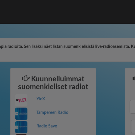
pia radioita. Sen lisäksi näet listan suomenkielisistä live-radioasemista. K
Kuunnelluimmat
suomenkieliset radiot
YleX
Tampereen Radio
Radio Savo