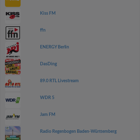
Kiss FM
ffn
ENERGY Berlin
DasDing
89.0 RTL Livestream
WDR 5
Jam FM
Radio Regenbogen Baden-Württemberg