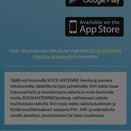
Vihje:
Tee pikakuvake tälle sivulle! Vedä tämä
ROCK ANTENNE
Hamburg-kirjanmerkki
työpöydällesi
Täällä voit kuunnella ROCK ANTENNE Hamburg suorana
tietokoneelta, tabletilta tai jopa puhelimelta. Voit selata maan
Saksa parhaita ja tunnetuimpia radioita ja myös kuunnella
muita, ROCKANTENNEHamburg. valitsemaasi radiota
muistuttavia radioita. Voit myös selata radioita luokittain ja
löytää musiikkimakuasi vastaavia FM-, AM- ja webradioita
omalta alueeltasi, asuinmaastasi tai koko maailmasta.