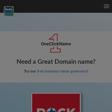
Tog
nav
Need a Great Domain name?
Try our
free business name generator
!