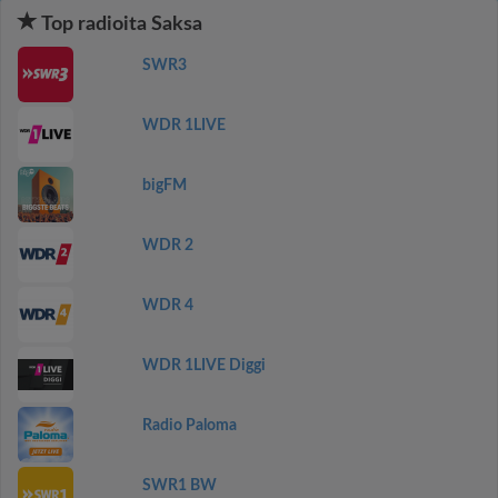
Top radioita Saksa
SWR3
WDR 1LIVE
bigFM
WDR 2
WDR 4
WDR 1LIVE Diggi
Radio Paloma
SWR1 BW