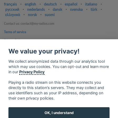
français
⋅
english
⋅
deutsch
⋅
español
⋅
italiano
⋅
русский
⋅
nederlands
⋅
dansk
⋅
svenska
⋅
türk
⋅
ελληνικά
⋅
norsk
⋅
suomi
Contact us: contact@my-radios.com
Terms of service
Privacy Policy
Google Play and the Google Play logo are trademarks of Google Inc.
We value your privacy!
We collect anonymized data through our analytics tool
which may use cookies. You can opt-out and learn more
in our
Privacy Policy
Playing a radio stream on this website connects you
directly to this station's servers. They may collect and
use identifiers such as your IP address, depending on
their own privacy policies.
OK, I understand