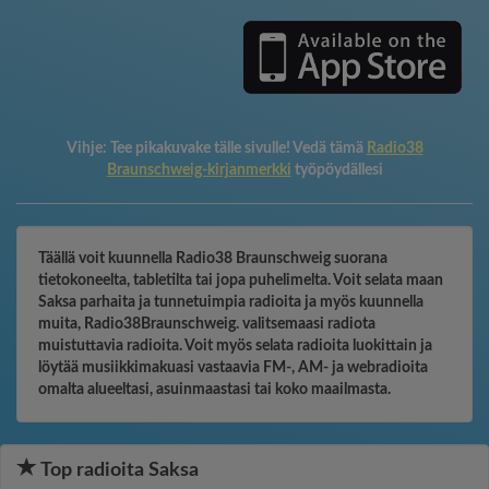
Vihje:
Tee pikakuvake tälle sivulle! Vedä tämä
Radio38
Braunschweig-kirjanmerkki
työpöydällesi
Täällä voit kuunnella Radio38 Braunschweig suorana
tietokoneelta, tabletilta tai jopa puhelimelta. Voit selata maan
Saksa parhaita ja tunnetuimpia radioita ja myös kuunnella
muita, Radio38Braunschweig. valitsemaasi radiota
muistuttavia radioita. Voit myös selata radioita luokittain ja
löytää musiikkimakuasi vastaavia FM-, AM- ja webradioita
omalta alueeltasi, asuinmaastasi tai koko maailmasta.
Top radioita Saksa