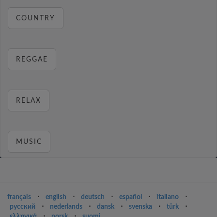
COUNTRY
REGGAE
RELAX
MUSIC
français
⋅
english
⋅
deutsch
⋅
español
⋅
italiano
⋅
русский
⋅
nederlands
⋅
dansk
⋅
svenska
⋅
türk
⋅
ελληνικά
⋅
norsk
⋅
suomi