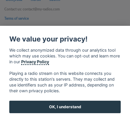
Contact us: contact@my-radios.com
Terms of service
Privacy Policy
We value your privacy!
Google Play and the Google Play logo are trademarks of Google Inc.
We collect anonymized data through our analytics tool
which may use cookies. You can opt-out and learn more
in our
Privacy Policy
Playing a radio stream on this website connects you
directly to this station's servers. They may collect and
use identifiers such as your IP address, depending on
their own privacy policies.
OK, I understand