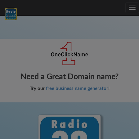
Tog
nav
Need a Great Domain name?
Try our
free business name generator
!