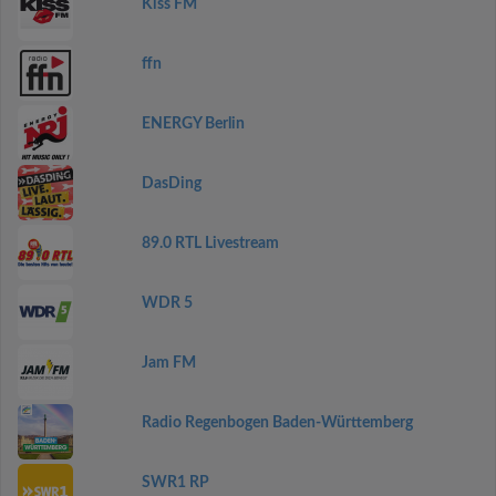
Kiss FM
ffn
ENERGY Berlin
DasDing
89.0 RTL Livestream
WDR 5
Jam FM
Radio Regenbogen Baden-Württemberg
SWR1 RP