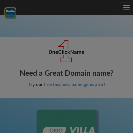
Tog
nav
Need a Great Domain name?
Try our
free business name generator
!