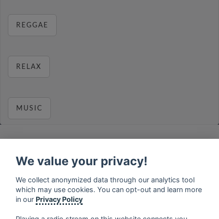
REGGAE
RELAX
MUSIC
We value your privacy!
français
⋅
english
⋅
deutsch
⋅
español
⋅
italiano
⋅
русский
⋅
nederlands
⋅
dansk
⋅
svenska
⋅
türk
⋅
We collect anonymized data through our analytics tool
ελληνικά
⋅
norsk
⋅
suomi
which may use cookies. You can opt-out and learn more
in our
Privacy Policy
Contact us: contact@my-radios.com
Terms of service
Playing a radio stream on this website connects you