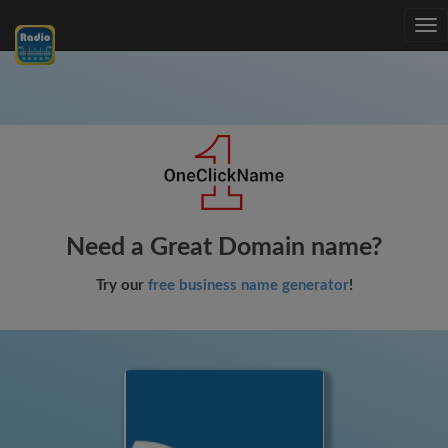
Tog
nav
Need a Great Domain name?
Try our
free business name generator
!