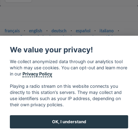
français
⋅
english
⋅
deutsch
⋅
español
⋅
italiano
⋅
русский
⋅
nederlands
⋅
dansk
⋅
svenska
⋅
türk
⋅
ελληνικά
⋅
norsk
⋅
suomi
We value your privacy!
Contact us: contact@my-radios.com
We collect anonymized data through our analytics tool
Terms of service
which may use cookies. You can opt-out and learn more
in our
Privacy Policy
Privacy Policy
Google Play and the Google Play logo are trademarks of Google Inc.
Playing a radio stream on this website connects you
directly to this station's servers. They may collect and
use identifiers such as your IP address, depending on
their own privacy policies.
OK, I understand