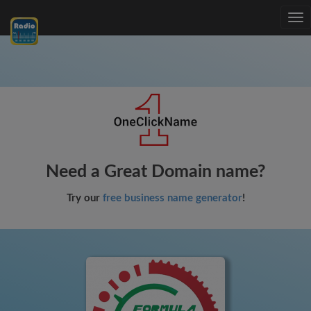
Tog
nav
Need a Great Domain name?
Try our
free business name generator
!