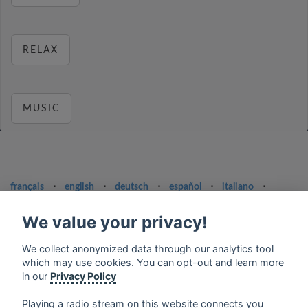
RELAX
MUSIC
français
⋅
english
⋅
deutsch
⋅
español
⋅
italiano
⋅
русский
⋅
nederlands
⋅
dansk
⋅
svenska
⋅
türk
⋅
ελληνικά
⋅
norsk
⋅
suomi
We value your privacy!
Contact us: contact@my-radios.com
We collect anonymized data through our analytics tool
Terms of service
which may use cookies. You can opt-out and learn more
in our
Privacy Policy
Privacy Policy
Playing a radio stream on this website connects you
Google Play and the Google Play logo are trademarks of Google Inc.