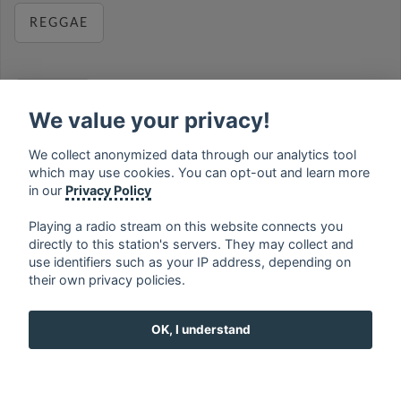
REGGAE
RELAX
We value your privacy!
We collect anonymized data through our analytics tool
which may use cookies. You can opt-out and learn more
MUSIC
in our
Privacy Policy
Playing a radio stream on this website connects you
directly to this station's servers. They may collect and
use identifiers such as your IP address, depending on
français
⋅
english
⋅
deutsch
⋅
español
⋅
italiano
⋅
their own privacy policies.
русский
⋅
nederlands
⋅
dansk
⋅
svenska
⋅
türk
⋅
ελληνικά
⋅
norsk
⋅
suomi
OK, I understand
Contact us: contact@my-radios.com
Terms of service
Privacy Policy