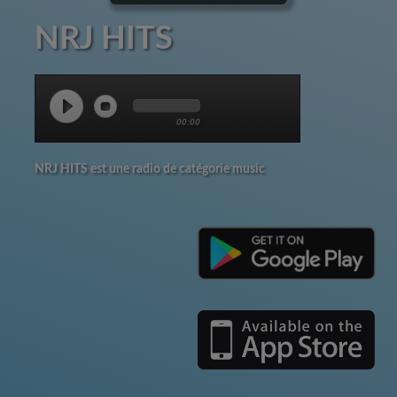
NRJ HITS
00:00
NRJ HITS est une radio de catégorie music