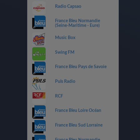
Radio Capsao
France Bleu Normandie
(Seine-Maritime - Eure)
Music Box
Swing FM
France Bleu Pays de Savoie
Puls Radio
RCF
France Bleu Loire Océan
France Bleu Sud Lorraine
France Bleu Normandie