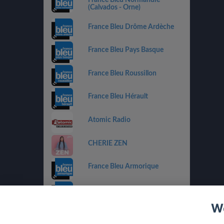
(Calvados - Orne)
France Bleu Drôme Ardèche
France Bleu Pays Basque
France Bleu Roussillon
France Bleu Hérault
Atomic Radio
CHERIE ZEN
France Bleu Armorique
France Bleu Besançon
We
France Bleu Gironde