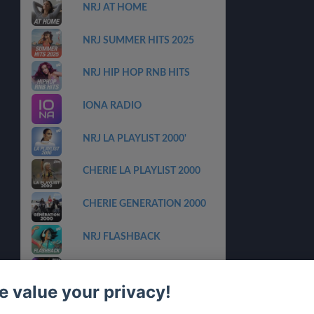
NRJ AT HOME
NRJ SUMMER HITS 2025
NRJ HIP HOP RNB HITS
IONA RADIO
NRJ LA PLAYLIST 2000'
CHERIE LA PLAYLIST 2000
CHERIE GENERATION 2000
NRJ FLASHBACK
NOSTALGIE MINI MIX
 value your privacy!
NOSTALGIE BEST OF 70 80
90