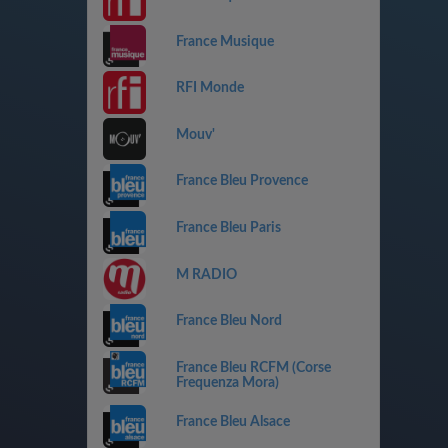
France Musique
RFI Monde
Mouv'
France Bleu Provence
France Bleu Paris
M RADIO
France Bleu Nord
France Bleu RCFM (Corse
Frequenza Mora)
France Bleu Alsace