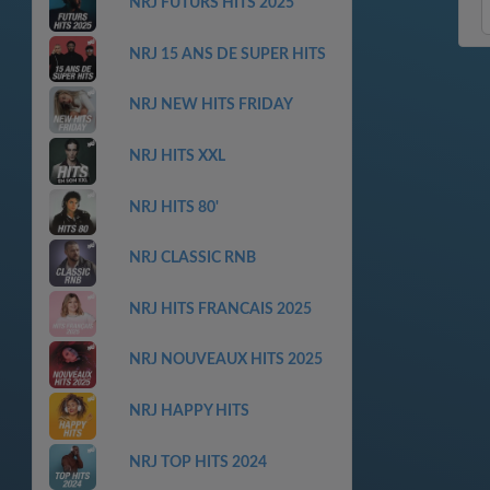
NRJ FUTURS HITS 2025
NRJ 15 ANS DE SUPER HITS
NRJ NEW HITS FRIDAY
NRJ HITS XXL
NRJ HITS 80'
NRJ CLASSIC RNB
NRJ HITS FRANCAIS 2025
NRJ NOUVEAUX HITS 2025
NRJ HAPPY HITS
NRJ TOP HITS 2024