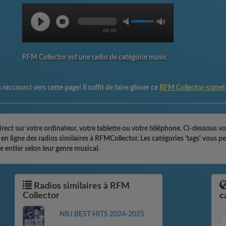
00:00
RFM Collector est une radio de catégorie music
raccourci vers cette page! Il suffit de faire glisser ce
RFM Collector-signet
ect sur votre ordinateur, votre tablette ou votre téléphone. Ci-dessous vo
r en ligne des radios similaires à RFMCollector. Les catégories 'tags' vous
 entier selon leur genre musical.
Radios similaires à RFM
Collector
c
NRJ BEST HITS 2024-2025