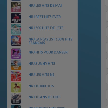
NRJ LES HITS DE MAI
NRJ BEST HITS EVER
NRJ 500 HITS DE L'ETE
NRJ LA PLAYLIST 100% HITS
FRANCAIS
NRJ HITS POUR DANSER
NRJ SUNNY HITS
NRJ LES HITS N1
NRJ 10 000 HITS
NRJ 10 ANS DE HITS