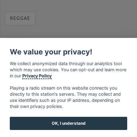
REGGAE
RELAX
We value your privacy!
We collect anonymized data through our analytics tool
which may use cookies. You can opt-out and learn more
MUSIC
in our
Privacy Policy
Playing a radio stream on this website connects you
directly to this station's servers. They may collect and
use identifiers such as your IP address, depending on
français
⋅
english
⋅
deutsch
⋅
español
⋅
italiano
⋅
their own privacy policies.
русский
⋅
nederlands
⋅
dansk
⋅
svenska
⋅
türk
⋅
ελληνικά
⋅
norsk
⋅
suomi
OK, I understand
Contact us: contact@my-radios.com