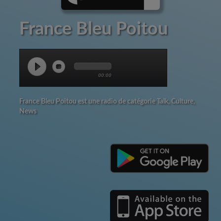
France Bleu Poitou
00:00
France Bleu Poitou est une radio de catégorie Talk, Culture,
News