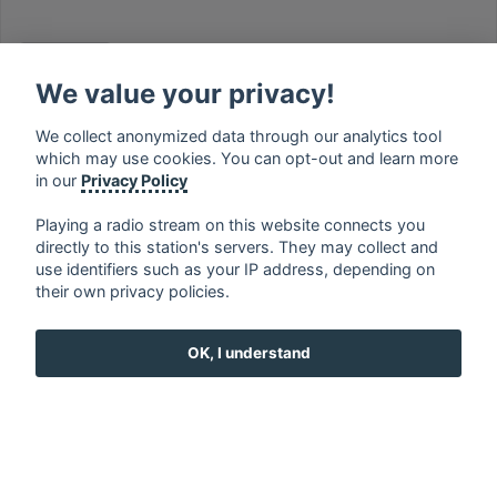
RELAX
We value your privacy!
We collect anonymized data through our analytics tool
which may use cookies. You can opt-out and learn more
MUSIC
in our
Privacy Policy
Playing a radio stream on this website connects you
directly to this station's servers. They may collect and
use identifiers such as your IP address, depending on
français
⋅
english
⋅
deutsch
⋅
español
⋅
italiano
⋅
their own privacy policies.
русский
⋅
nederlands
⋅
dansk
⋅
svenska
⋅
türk
⋅
ελληνικά
⋅
norsk
⋅
suomi
OK, I understand
Contact us: contact@my-radios.com
Terms of service
Privacy Policy
Google Play and the Google Play logo are trademarks of Google Inc.