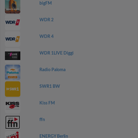
bigFM
WDR 2
WDR 4
WDR 1LIVE Diggi
Radio Paloma
SWR1 BW
Kiss FM
ffn
ENERGY Berlin