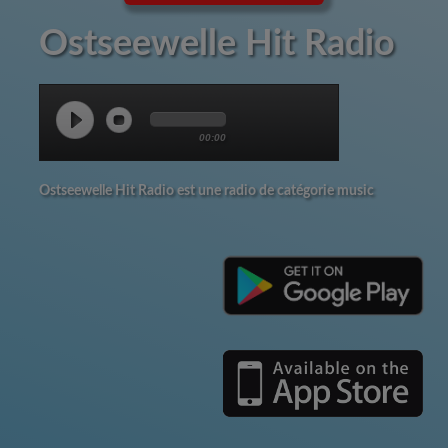
Ostseewelle Hit Radio
00:00
Ostseewelle Hit Radio est une radio de catégorie music