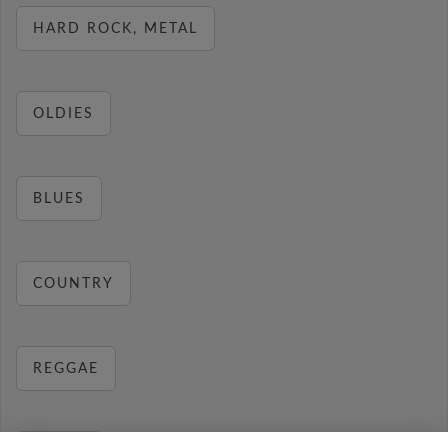
HARD ROCK, METAL
OLDIES
BLUES
COUNTRY
REGGAE