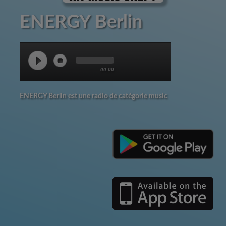
ENERGY Berlin
00:00
ENERGY Berlin est une radio de catégorie music