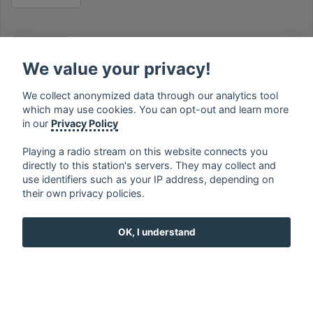
RELAX
We value your privacy!
We collect anonymized data through our analytics tool
which may use cookies. You can opt-out and learn more
MUSIC
in our
Privacy Policy
Playing a radio stream on this website connects you
directly to this station's servers. They may collect and
use identifiers such as your IP address, depending on
français
⋅
english
⋅
deutsch
⋅
español
⋅
italiano
⋅
their own privacy policies.
русский
⋅
nederlands
⋅
dansk
⋅
svenska
⋅
türk
⋅
ελληνικά
⋅
norsk
⋅
suomi
OK, I understand
Contact us: contact@my-radios.com
Terms of service
Privacy Policy
Google Play and the Google Play logo are trademarks of Google Inc.