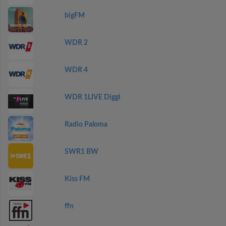
bigFM
WDR 2
WDR 4
WDR 1LIVE Diggi
Radio Paloma
SWR1 BW
Kiss FM
ffn