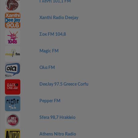
Γλέντι 101,1 FM
Xanthi Radio Deejay
Σοκ FM 104,8
Magic FM
Ολα FM
DeeJay 97.5 Greece Corfu
Pepper FM
Sfera 98,7 Hrakleio
Athens Nitro Radio