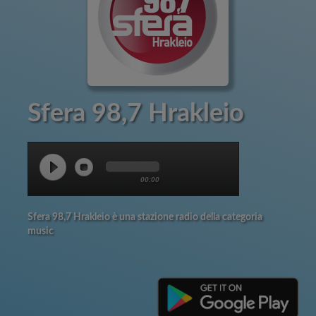
Sfera 98,7 Hrakleio
00:00
Sfera 98,7 Hrakleio è una stazione radio della categoria
music