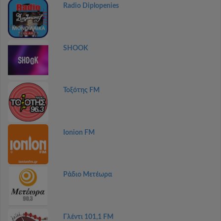
Radio Diplopenies
SHOOK
Τοξότης FM
Ionion FM
Ράδιο Μετέωρα
Γλέντι 101,1 FM