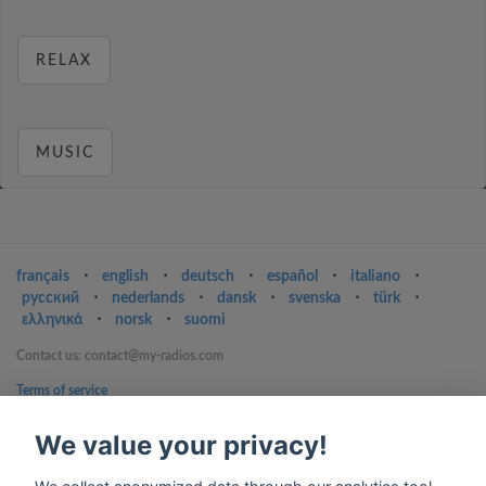
RELAX
MUSIC
français
⋅
english
⋅
deutsch
⋅
español
⋅
italiano
⋅
русский
⋅
nederlands
⋅
dansk
⋅
svenska
⋅
türk
⋅
ελληνικά
⋅
norsk
⋅
suomi
Contact us: contact@my-radios.com
Terms of service
Privacy Policy
We value your privacy!
Google Play and the Google Play logo are trademarks of Google Inc.