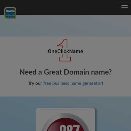
Tog
nav
Need a Great Domain name?
Try our
free business name generator
!