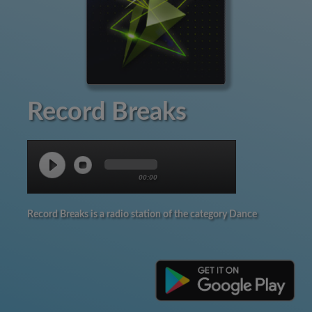
Record Breaks
00:00
Record Breaks is a radio station of the category Dance