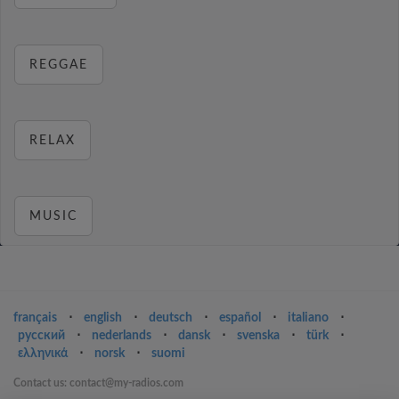
REGGAE
RELAX
MUSIC
français
⋅
english
⋅
deutsch
⋅
español
⋅
italiano
⋅
русский
⋅
nederlands
⋅
dansk
⋅
svenska
⋅
türk
⋅
ελληνικά
⋅
norsk
⋅
suomi
Contact us: contact@my-radios.com