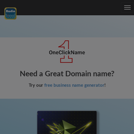
Tog
nav
Need a Great Domain name?
Try our
free business name generator
!