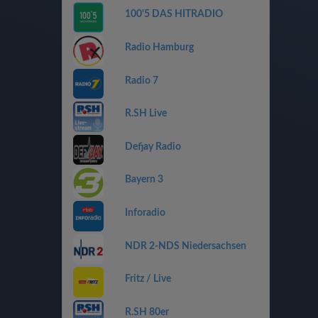
100'5 DAS HITRADIO
Radio Hamburg
Radio 7
R.SH Live
Defjay Radio
Bayern 3
Inforadio
NDR 2-NDS Niedersachsen
Fritz / Live
R.SH 80er