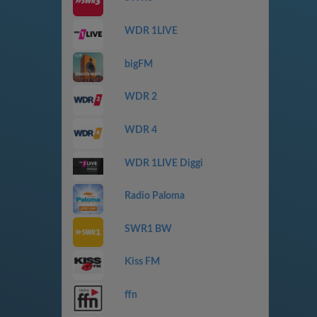
WDR 1LIVE
bigFM
WDR 2
WDR 4
WDR 1LIVE Diggi
Radio Paloma
SWR1 BW
Kiss FM
ffn