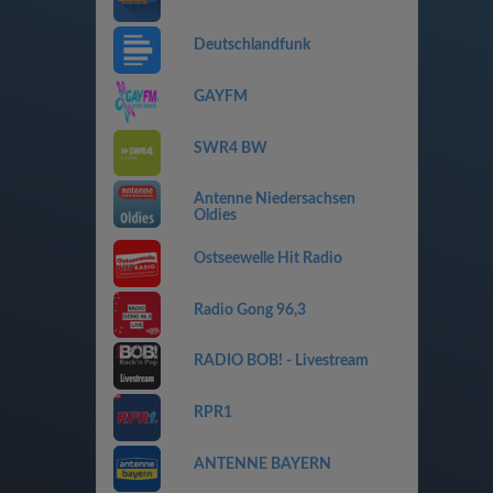
Deutschlandfunk
GAYFM
SWR4 BW
Antenne Niedersachsen
Oldies
Ostseewelle Hit Radio
Radio Gong 96,3
RADIO BOB! - Livestream
RPR1
ANTENNE BAYERN