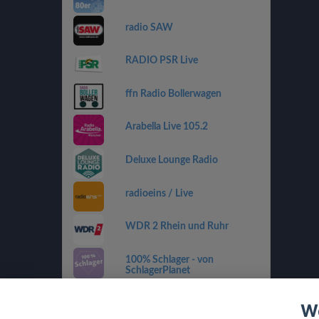
radio SAW
RADIO PSR Live
ffn Radio Bollerwagen
Arabella Live 105.2
Deluxe Lounge Radio
radioeins / Live
WDR 2 Rhein und Ruhr
100% Schlager - von
SchlagerPlanet
Country 108
We