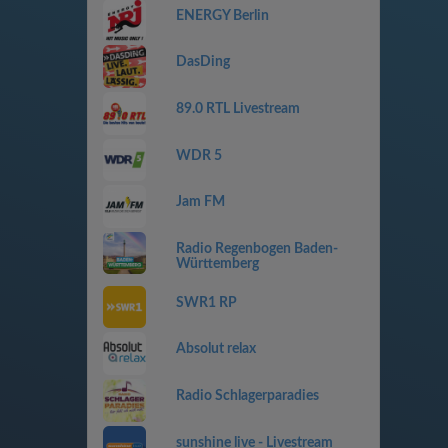
ENERGY Berlin
DasDing
89.0 RTL Livestream
WDR 5
Jam FM
Radio Regenbogen Baden-
Württemberg
SWR1 RP
Absolut relax
Radio Schlagerparadies
sunshine live - Livestream