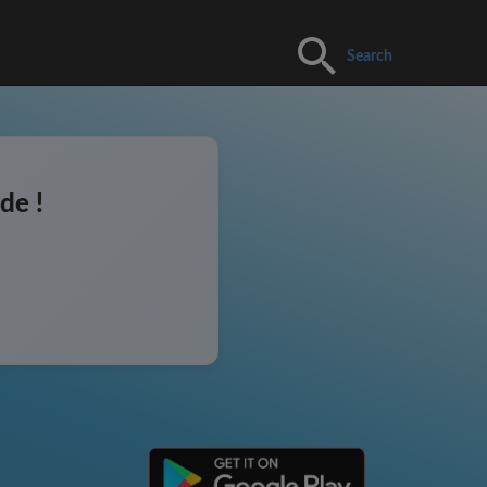
Search
de !