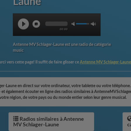
Laune
00:00
Antenne MV Schlager-Laune est une radio de catégorie
music
ci vers cette page! Il suffit de faire glisser ce
Antenne MV Schlager-Laune
-Laune en direct sur votre ordinateur, votre tablette ou votre téléphone.
! - et également écouter en ligne des radios similaires à AntenneMVSchlage
otre région, de votre pays ou du monde entier selon leur genre musical.
Radios similaires à Antenne
MV Schlager-Laune
c