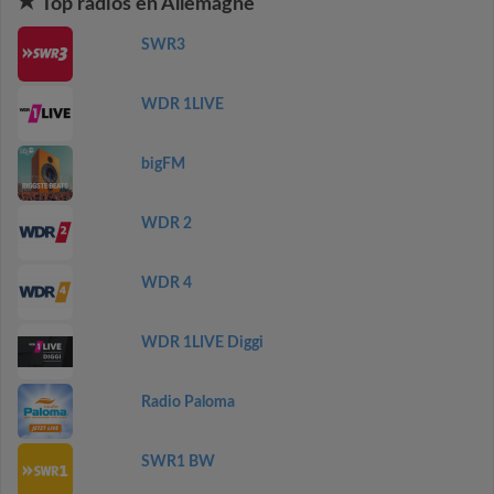
Top radios en Allemagne
SWR3
WDR 1LIVE
bigFM
WDR 2
WDR 4
WDR 1LIVE Diggi
Radio Paloma
SWR1 BW