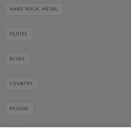
HARD ROCK, METAL
OLDIES
BLUES
COUNTRY
REGGAE