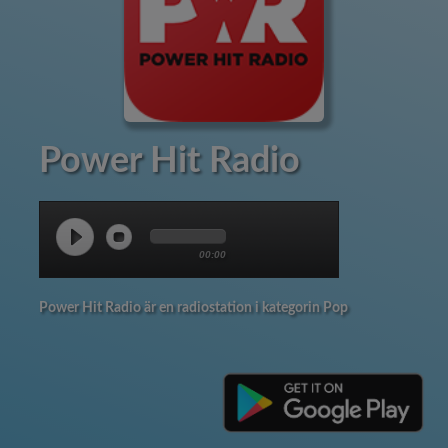
Power Hit Radio
00:00
Power Hit Radio är en radiostation i kategorin Pop