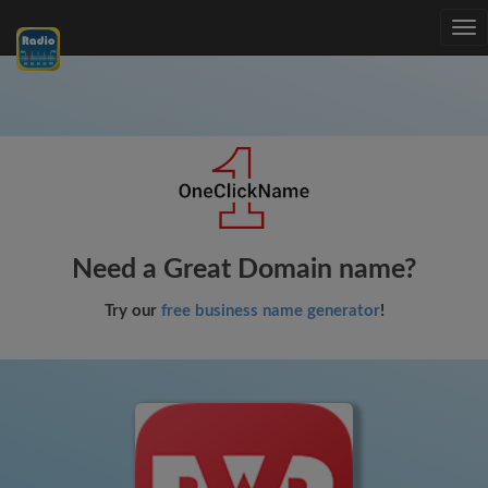
Tog
nav
Need a Great Domain name?
Try our
free business name generator
!