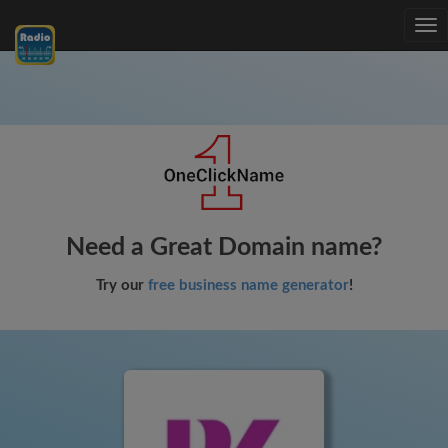
Tog
nav
Need a Great Domain name?
Try our
free business name generator
!