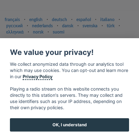
français
⋅
english
⋅
deutsch
⋅
español
⋅
italiano
⋅
русский
⋅
nederlands
⋅
dansk
⋅
svenska
⋅
türk
⋅
ελληνικά
⋅
norsk
⋅
suomi
Contact us: contact@my-radios.com
We value your privacy!
Terms of service
Privacy Policy
We collect anonymized data through our analytics tool
which may use cookies. You can opt-out and learn more
Google Play and the Google Play logo are trademarks of Google Inc.
in our
Privacy Policy
Playing a radio stream on this website connects you
directly to this station's servers. They may collect and
use identifiers such as your IP address, depending on
their own privacy policies.
OK, I understand