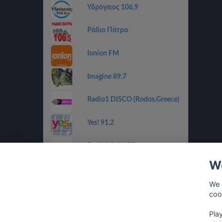
Υδρόγειος 106,9
Ράδιο Πάτρα
Ionion FM
Imagine 89.7
Radio1 DISCO (Rodos.Greece)
Yes! 91.2
Radio1 DANCE
(Rodos.Greece)
We
Radio1 BALLADS
(Rodos.Greece)
We 
coo
Radio1 GOLDEN 80s
(Rodos.Greece)
Pla