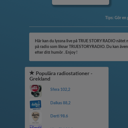
Tips:
Gör en 
Här kan du lyssna live på TRUE STORY RADIO nätet med
på radio som liknar TRUESTORYRADIO. Du kan även blädd
efter ditt humör . Enjoy !
Populära radiostationer -
Grekland
Sfera 102,2
Dalkas 88,2
Derti 98.6