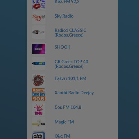
Kiss FM 92,2
Sky Radio
Radio1 CLASSIC
(Rodos.Greece)
SHOOK
GR Greek TOP 40
(Rodos.Greece)
Γλέντι 101,1 FM
Xanthi Radio Deejay
Σοκ FM 104,8
Magic FM
Ολα FM