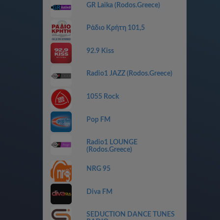
GR Laika (Rodos.Greece)
Ράδιο Κρήτη 101,5
92.9 Kiss
Radio1 JAZZ (Rodos.Greece)
1055 Rock
Pop FM
Radio1 LOUNGE
(Rodos.Greece)
NRG 95
Diva FM
SEDUCTION DANCE TUNES