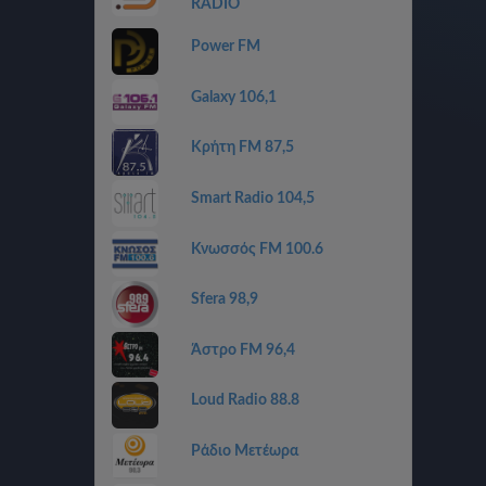
RADIO
Power FM
Galaxy 106,1
Κρήτη FM 87,5
Smart Radio 104,5
Κνωσσός FM 100.6
Sfera 98,9
Άστρο FM 96,4
Loud Radio 88.8
Ράδιο Μετέωρα