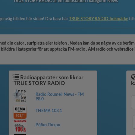
TRUE STORY RADIO är en radiostation i kategorin News
genväg till den här sidan! Dra bara här
TRUE STORY RADIO-bokmärke
til
 din dator , surfplatta eller telefon . Nedan kan du se några av de beröm
ra i kategorier för att upptäcka FM-radio , AM radio och webradios i din 
Radioapparater som liknar
TRUE STORY RADIO
k
Radio Roumeli News - FM
98.0
THEMA 103.1
Ράδιο Πάτρα