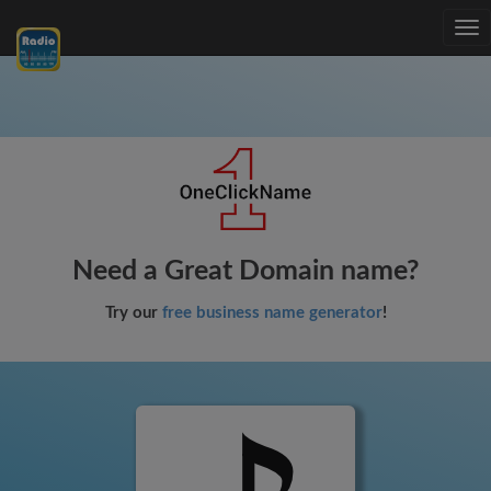
Tog
nav
Need a Great Domain name?
Try our
free business name generator
!