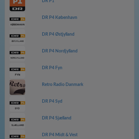
DR P1
DR P4 København
DR P4 Østjylland
DR P4 Nordjylland
DR P4 Fyn
Retro Radio Danmark
DR P4 Syd
DR P4 Sjælland
DR P4 Midt & Vest