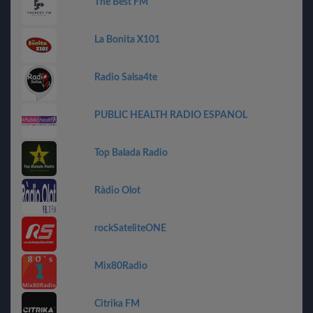
The Best FM
La Bonita X101
Radio Salsa4te
PUBLIC HEALTH RADIO ESPANOL
Top Balada Radio
Ràdio Olot
rockSateliteONE
Mix80Radio
Citrika FM