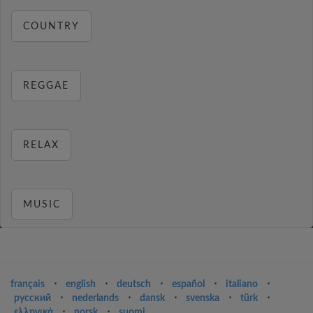
COUNTRY
REGGAE
RELAX
MUSIC
français
⋅
english
⋅
deutsch
⋅
español
⋅
italiano
⋅
русский
⋅
nederlands
⋅
dansk
⋅
svenska
⋅
türk
⋅
ελληνικά
⋅
norsk
⋅
suomi