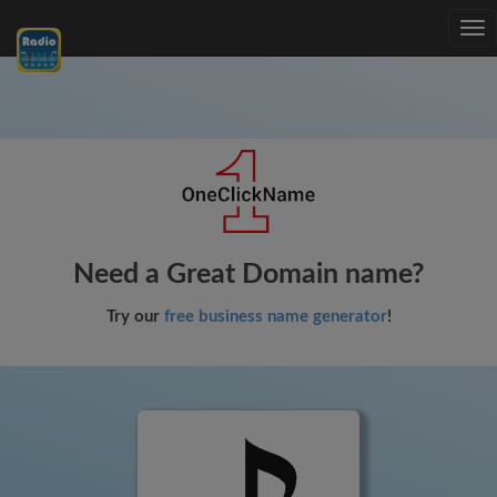
Tog
nav
Need a Great Domain name?
Try our
free business name generator
!