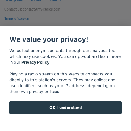
Contact us: contact@my-radios.com
Terms of service
Privacy Policy
We value your privacy!
Google Play and the Google Play logo are trademarks of Google Inc.
We collect anonymized data through our analytics tool
which may use cookies. You can opt-out and learn more
in our
Privacy Policy
Playing a radio stream on this website connects you
directly to this station's servers. They may collect and
use identifiers such as your IP address, depending on
their own privacy policies.
OK, I understand