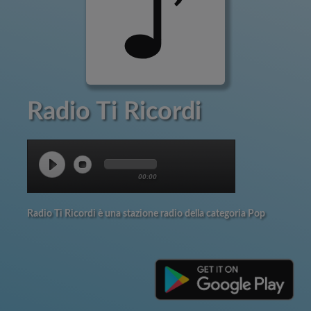
Radio Ti Ricordi
00:00
Radio Ti Ricordi è una stazione radio della categoria Pop