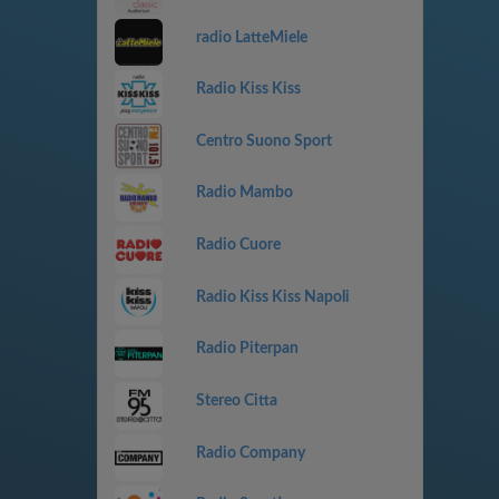
radio LatteMiele
Radio Kiss Kiss
Centro Suono Sport
Radio Mambo
Radio Cuore
Radio Kiss Kiss Napoli
Radio Piterpan
Stereo Citta
Radio Company