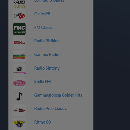
LolliRadio Oldies
Oldies98
FM Classic
Radio Birikina
Gamma Radio
Radio Sintony
Stella FM
Gammagioiosa GoldenHits
Radio Pico Classic
Ritmo 80