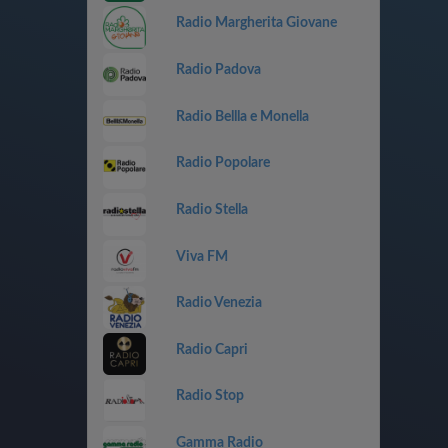
Radio Margherita Giovane
Radio Padova
Radio Bellla e Monella
Radio Popolare
Radio Stella
Viva FM
Radio Venezia
Radio Capri
Radio Stop
Gamma Radio