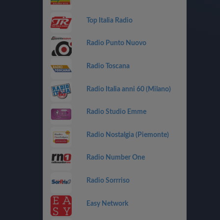
Top Italia Radio
Radio Punto Nuovo
Radio Toscana
Radio Italia anni 60 (Milano)
Radio Studio Emme
Radio Nostalgia (Piemonte)
Radio Number One
Radio Sorrriso
Easy Network