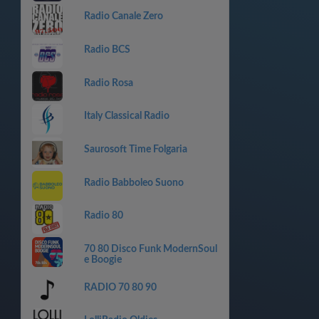
Radio Canale Zero
Radio BCS
Radio Rosa
Italy Classical Radio
Saurosoft Time Folgaria
Radio Babboleo Suono
Radio 80
70 80 Disco Funk ModernSoul
e Boogie
RADIO 70 80 90