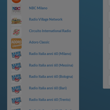
NBC Milano
Radio Village Network
Circuito International Radio
Adoro Classic
Radio Italia anni 60 (Milano)
Radio Italia anni 60 (Messina)
Radio Italia anni 60 (Bologna)
Radio Italia anni 60 (Bari)
Radio Italia anni 60 (Trento)