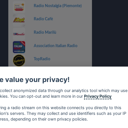
Radio Nostalgia (Piemonte)
Radio Cafè
Radio Marilù
Association Italian Radio
TopRadio
Radio Record
 value your privacy!
Radio Nuova Salerno
collect anonymized data through our analytics tool which may use
kies. You can opt-out and learn more in our
Privacy Policy
ViVa La Radio! ® Il Grande
Network Italiano
ying a radio stream on this website connects you directly to this
tion's servers. They may collect and use identifiers such as your IP
ress, depending on their own privacy policies.