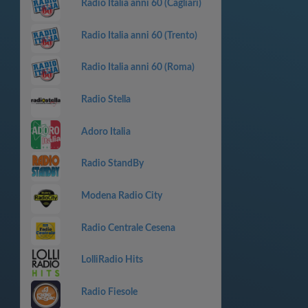
Radio Italia anni 60 (Cagliari)
Radio Italia anni 60 (Trento)
Radio Italia anni 60 (Roma)
Radio Stella
Adoro Italia
Radio StandBy
Modena Radio City
Radio Centrale Cesena
LolliRadio Hits
Radio Fiesole