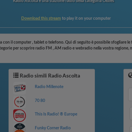
Radio Ascolta è una stazione radio della categoria Oldies
Download this stream
to play it on your computer
a con il computer , tablet o telefono. Qui di seguito è possibile sfogliare le
ategorie per scoprire radio FM , AM radio e webradio nella vostra regione, 
Radio simili Radio Ascolta
Radio Millenote
70 80
This Is Radio! ® Europe
Funky Corner Radio