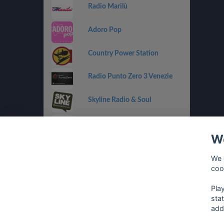
Radio Marilù
Adoro Pop
Country Power Station
Radio Punto Zero 3 Venezie
Skyline Radio & Soul
Radio OneDance
We
Funky Corner Radio
We 
coo
OpenLab (Ibiza)
Pla
sta
add