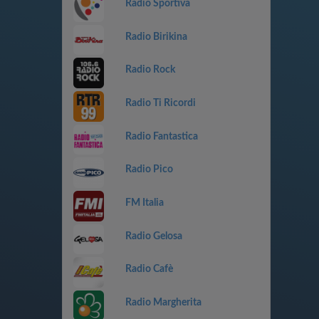
Radio Sportiva
Radio Birikina
Radio Rock
Radio Ti Ricordi
Radio Fantastica
Radio Pico
FM Italia
Radio Gelosa
Radio Cafè
Radio Margherita