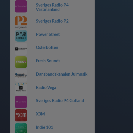
Sveriges Radio P4
Västmanland
Sveriges Radio P2
Power Street
Österbotten
Fresh Sounds
Dansbandskanalen Julmusik
Radio Vega
Sveriges Radio P4 Gotland
X3M
Indie 101