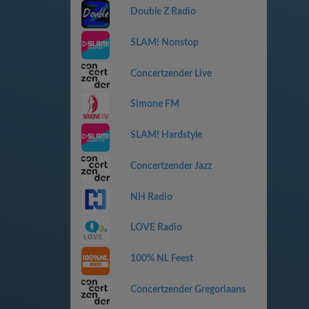
Double Z Radio
SLAM! Nonstop
Concertzender Live
Simone FM
SLAM! Hardstyle
Concertzender Jazz
NH Radio
LOVE Radio
100% NL Feest
Concertzender Gregoriaans