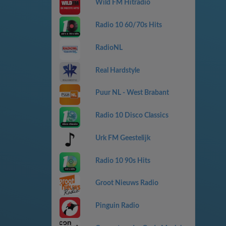
Wild FM Hitradio
Radio 10 60/70s Hits
RadioNL
Real Hardstyle
Puur NL - West Brabant
Radio 10 Disco Classics
Urk FM Geestelijk
Radio 10 90s Hits
Groot Nieuws Radio
Pinguin Radio