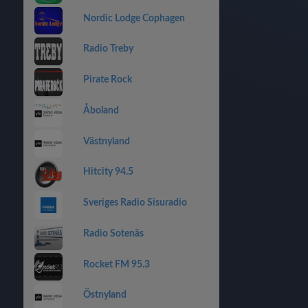
Nordic Lodge Cophagen
Radio Treby
Pirate Rock
Åboland
Västnyland
Hitcity 94.5
Sveriges Radio Sisuradio
Radio Sotenäs
Rocket FM 95.3
Östnyland