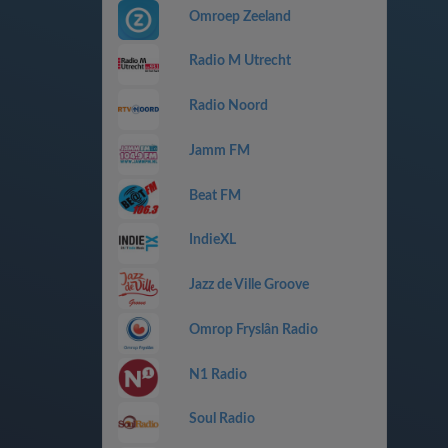
Omroep Zeeland
Radio M Utrecht
Radio Noord
Jamm FM
Beat FM
IndieXL
Jazz de Ville Groove
Omrop Fryslân Radio
N1 Radio
Soul Radio