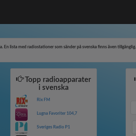
 En lista med radiostationer som sänder på svenska finns även tillgänglig. T
Topp radioapparater
i svenska
Rix FM
Lugna Favoriter 104,7
Sveriges Radio P1