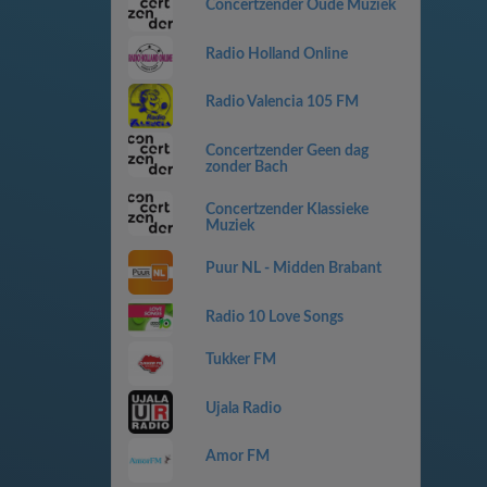
Concertzender Oude Muziek
Radio Holland Online
Radio Valencia 105 FM
Concertzender Geen dag
zonder Bach
Concertzender Klassieke
Muziek
Puur NL - Midden Brabant
Radio 10 Love Songs
Tukker FM
Ujala Radio
Amor FM