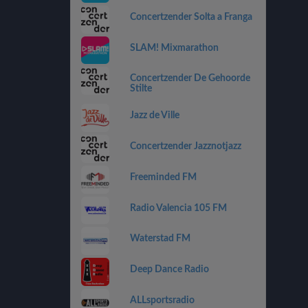
Concertzender Solta a Franga
SLAM! Mixmarathon
Concertzender De Gehoorde
Stilte
Jazz de Ville
Concertzender Jazznotjazz
Freeminded FM
Radio Valencia 105 FM
Waterstad FM
Deep Dance Radio
ALLsportsradio