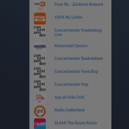
Puur NL - Zuidoost Brabant
100% NL Liefde
Concertzender Vredenburg
Live
Keizerstad Classics
Concertzender Raakvlakken
Concertzender Hard Bop
Concertzender Pop
Jazz de Ville Chill
Radio Gelderland
SLAM! The Boom Room