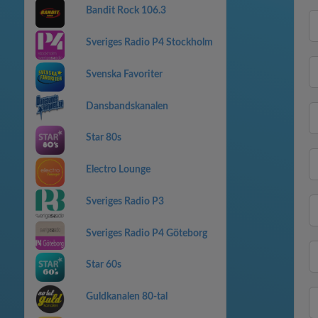
Bandit Rock 106.3
Sveriges Radio P4 Stockholm
Svenska Favoriter
Dansbandskanalen
Star 80s
Electro Lounge
Sveriges Radio P3
Sveriges Radio P4 Göteborg
Star 60s
Guldkanalen 80-tal