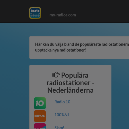
my-radios.com
Här kan du välja bland de populäraste radiostationerna.
upptäcka nya radiostationer!
Populära
radiostationer -
Nederländerna
Radio 10
100%NL
Slam!