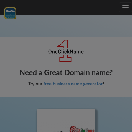
Tog
nav
Need a Great Domain name?
Try our
free business name generator
!