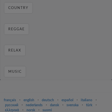
COUNTRY
REGGAE
RELAX
MUSIC
français
⋅
english
⋅
deutsch
⋅
español
⋅
italiano
⋅
русский
⋅
nederlands
⋅
dansk
⋅
svenska
⋅
türk
⋅
ελληνικά
⋅
norsk
⋅
suomi