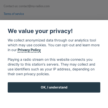
Contact us: contact@my-radios.com
Terms of service
Privacy Policy
We value your privacy!
Google Play and the Google Play logo are trademarks of Google Inc.
We collect anonymized data through our analytics tool
which may use cookies. You can opt-out and learn more
in our
Privacy Policy
Playing a radio stream on this website connects you
directly to this station's servers. They may collect and
use identifiers such as your IP address, depending on
their own privacy policies.
OK, I understand